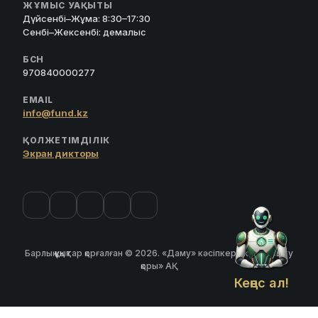
ЖҰМЫС УАҚЫТЫ
Дүйсенбі–Жұма: 8:30–17:30
Сенбі–Жексенбі: демалыс
БСН
970840000277
EMAIL
info@fund.kz
ҚОЛЖЕТІМДІЛІК
Экран дикторы
Барлық құқықтар қорғалған © 2026. «Даму» кәсіпкерлікті дамыту
қоры» АҚ
Кеңес ал!