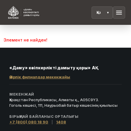
menu
Элемент не найден!
«Даму» кәсіпкерлікті дамыту қоры» АҚ
Өңірлік филиалдар мекенжайы
МЕКЕНЖАЙ
Қазақстан Республикасы, Алматы қ., A05C9Y3.
Гоголь көшесі, 111, Наурызбай батыр көшесінің қиылысы
БІРЫҢҒАЙ БАЙЛАНЫС ОРТАЛЫҒЫ
+7 (800) 080 18 90
|
1408