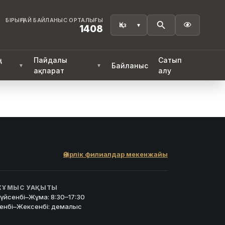
БІРЫҢҒАЙ БАЙЛАНЫС ОРТАЛЫҒЫ

1408
ң
Пайдалы
Сатып
Байланыс
▼
▼
ақпарат
алу
Өңірлік филиалдар мекенжайы
ҰМЫС УАҚЫТЫ
үйсенбі–Жұма: 8:30–17:30
енбі–Жексенбі: демалыс