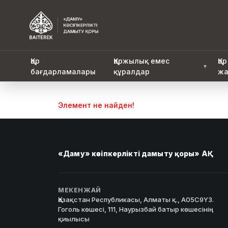
Қор
Қаржылық емес
Қор
▼
бағдарламалары
құралдар
жа
Элемент не найден!
«Даму» кәсіпкерлікті дамыту қоры» АҚ
МЕКЕНЖАЙ
Қазақстан Республикасы, Алматы қ., A05C9Y3.
Гоголь көшесі, 111, Наурызбай батыр көшесінің
қиылысы