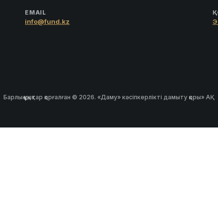
EMAIL
Қ
info@fund.kz
Э
Барлық құқықтар қорғалған © 2026. «Даму» кәсіпкерлікті дамыту қоры» АҚ