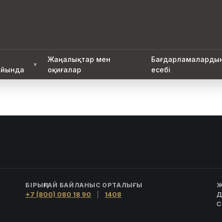
Жаңалықтар мен
Бағдарламаларды
▼
йында
оқиғалар
есебі
БІРЫҢҒАЙ БАЙЛАНЫС ОРТАЛЫҒЫ
Ж
+7 (800) 080 18 90
|
1408
Д
С