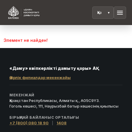
menu
Элемент не найден!
«Даму» кәсіпкерлікті дамыту қоры» АҚ
Өңірлік филиалдар мекенжайы
МЕКЕНЖАЙ
Қазақстан Республикасы, Алматы қ., A05C9Y3.
Гоголь көшесі, 111, Наурызбай батыр көшесінің қиылысы
БІРЫҢҒАЙ БАЙЛАНЫС ОРТАЛЫҒЫ
+7 (800) 080 18 90
|
1408