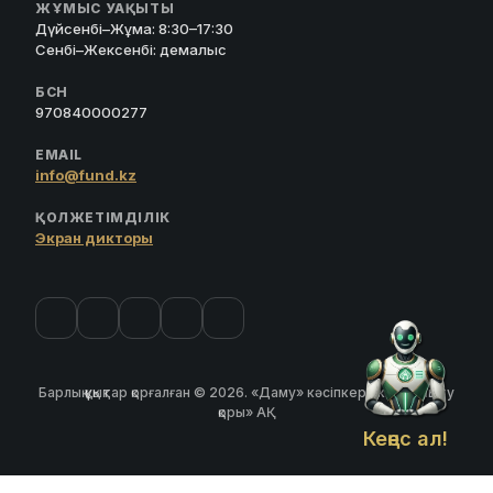
ЖҰМЫС УАҚЫТЫ
Дүйсенбі–Жұма: 8:30–17:30
Сенбі–Жексенбі: демалыс
БСН
970840000277
EMAIL
info@fund.kz
ҚОЛЖЕТІМДІЛІК
Экран дикторы
Барлық құқықтар қорғалған © 2026. «Даму» кәсіпкерлікті дамыту
қоры» АҚ
Кеңес ал!