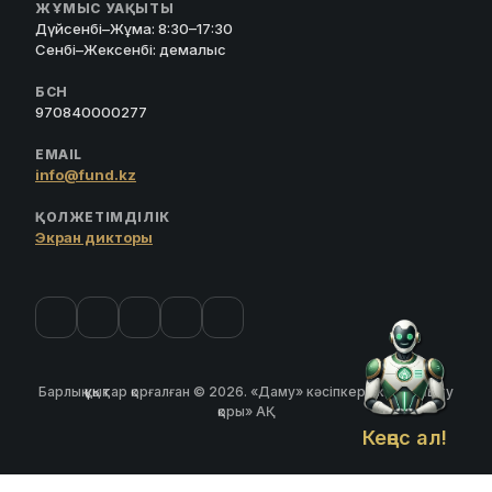
ЖҰМЫС УАҚЫТЫ
Дүйсенбі–Жұма: 8:30–17:30
Сенбі–Жексенбі: демалыс
БСН
970840000277
EMAIL
info@fund.kz
ҚОЛЖЕТІМДІЛІК
Экран дикторы
Барлық құқықтар қорғалған © 2026. «Даму» кәсіпкерлікті дамыту
қоры» АҚ
Кеңес ал!