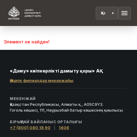
menu
Элемент не найден!
«Даму» кәсіпкерлікті дамыту қоры» АҚ
Өңірлік филиалдар мекенжайы
МЕКЕНЖАЙ
Қазақстан Республикасы, Алматы қ., A05C9Y3.
Гоголь көшесі, 111, Наурызбай батыр көшесінің қиылысы
БІРЫҢҒАЙ БАЙЛАНЫС ОРТАЛЫҒЫ
+7 (800) 080 18 90
|
1408