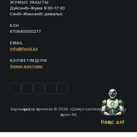
ЖҰМЫС УАҚЫТЫ
Дүйсенбі–Жұма: 8:30–17:30
Сенбі–Жексенбі: демалыс
БСН
970840000277
EMAIL
info@fund.kz
ҚОЛЖЕТІМДІЛІК
Экран дикторы
Барлық құқықтар қорғалған © 2026. «Даму» кәсіпкерлікті дамыту
қоры» АҚ
Кеңес ал!