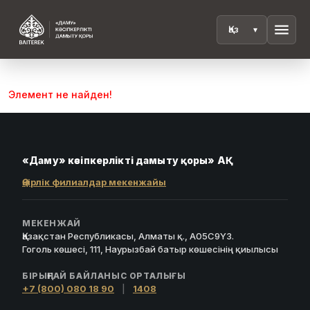
menu
Элемент не найден!
«Даму» кәсіпкерлікті дамыту қоры» АҚ
Өңірлік филиалдар мекенжайы
МЕКЕНЖАЙ
Қазақстан Республикасы, Алматы қ., A05C9Y3.
Гоголь көшесі, 111, Наурызбай батыр көшесінің қиылысы
БІРЫҢҒАЙ БАЙЛАНЫС ОРТАЛЫҒЫ
+7 (800) 080 18 90
|
1408