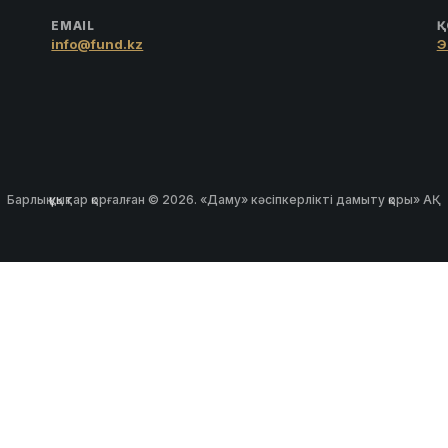
EMAIL
Қ
info@fund.kz
Э
Барлық құқықтар қорғалған © 2026. «Даму» кәсіпкерлікті дамыту қоры» АҚ