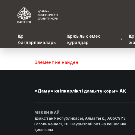
Қор
Қаржылық емес
Қор
▼
бағдарламалары
құралдар
жа
Элемент не найден!
«Даму» кәсіпкерлікті дамыту қоры» АҚ
МЕКЕНЖАЙ
Қазақстан Республикасы, Алматы қ., A05C9Y3.
Гоголь көшесі, 111, Наурызбай батыр көшесінің
қиылысы