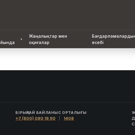
Жаңалықтар мен
Бағдарламаларды
▼
йында
оқиғалар
есебі
БІРЫҢҒАЙ БАЙЛАНЫС ОРТАЛЫҒЫ
Ж
+7 (800) 080 18 90
|
1408
Д
С