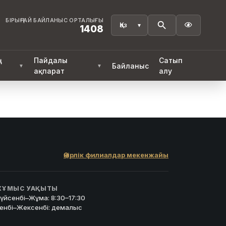
БІРЫҢҒАЙ БАЙЛАНЫС ОРТАЛЫҒЫ

1408
ң
Пайдалы
Сатып
Байланыс
▼
▼
ақпарат
алу
Өңірлік филиалдар мекенжайы
ҰМЫС УАҚЫТЫ
үйсенбі–Жұма: 8:30–17:30
енбі–Жексенбі: демалыс