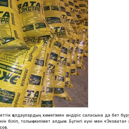
кеттік қолдаулардың көмегімен өндіріс саласына да бет 
ін біліп, толық мәлімет алдым. Бүгінгі күні мен «Эковата»
сов.