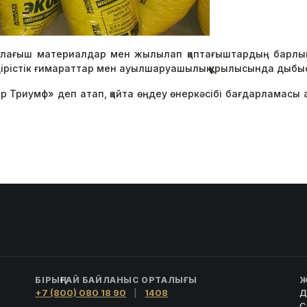
аулағыш материалдар мен жылылап қаптағыштардың барлық 
ндірістік ғимараттар мен ауылшаруашылық құрылысында дыбы
ер Триумф» деп атап, қайта өңдеу өнеркәсібі бағдарламасы 
БІРЫҢҒАЙ БАЙЛАНЫС ОРТАЛЫҒЫ
Ж
+7 (800) 080 18 90
|
1408
Д
С