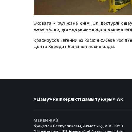
Эковата - бұл жаңа өнім. Ол дәстүрлі оқш
жеке үйлер, қоғамдық, коммерциялық және ө
Красноусов Евгений өз кәсібін «Жеке кәсіпк
Центр Кередит Банкінен несие алды.
«Даму» кәсіпкерлікті дамыту қоры» АҚ
МЕКЕНЖАЙ
Қазақстан Республикасы, Алматы қ., A05C9Y3.
Гоголь көшесі, 111, Наурызбай батыр көшесінің