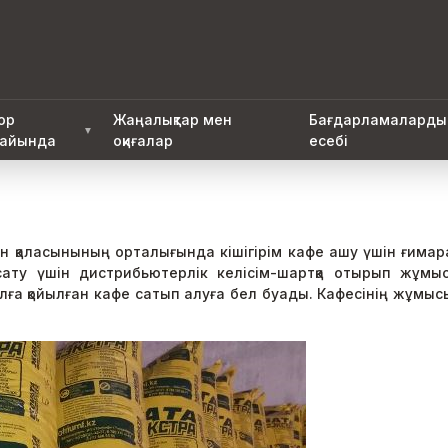
ор
Жаңалықтар мен
Бағдарламаларды
▼
айында
оқиғалар
есебі
н қаласынының орталығында кішігірім кафе ашу үшін ғима
ату үшін дистрибьютерлік келісім-шартқа отырып жұмыс і
ға қойылған кафе сатып алуға бел буады. Кафесінің жұмы