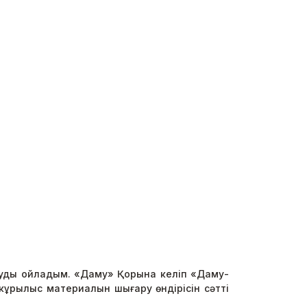
бұруды ойладым. «Даму» Қорына келіп «Даму-
 кұрылыс материалын шығару өндірісін сәтті