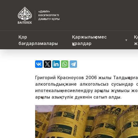
Қор
Қаржылық емес
Қ
▼
бағдарламалары
құралдар
ж
Григорий Красноусов 2006 жылы Талдықорға
алкогольдық және алкогольсыз сусындар с
ипотекалық несиелендіру арқылы жұмысы жол
арқылы азық-түлік дүкенін сатып алды.