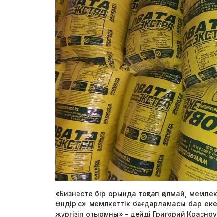
«Бизнесте бір орында тоқтап қалмай, мемле
Өндіріс» мемлкеттік бағдарламасы бар екен
жүргізіп отырмны»,- дейді Григорий Красноу