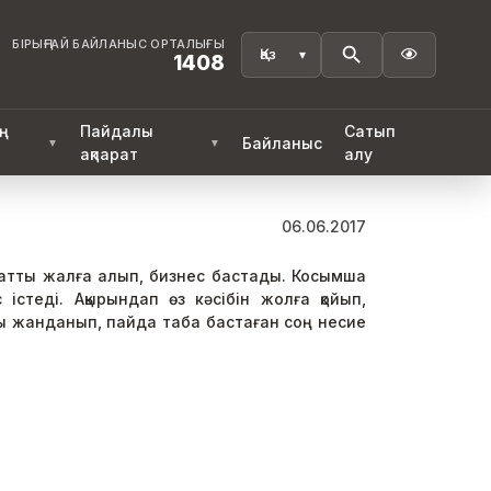
БІРЫҢҒАЙ БАЙЛАНЫС ОРТАЛЫҒЫ

1408
ң
Пайдалы
Сатып
Байланыс
▼
▼
ақпарат
алу
06.06.2017
ратты жалға алып, бизнес бастады. Косымша
стеді. Ақырындап өз кәсібін жолға қойып,
сы жанданып, пайда таба бастаған соң несие