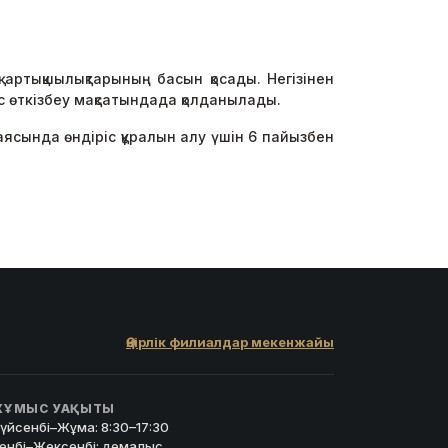
артықшылықтарының басын қосады. Негізінен
с өткізбеу мақсатындада қолданылады.
аясында өндіріс құралын алу үшін 6 пайызбен
Өңірлік филиалдар мекенжайы
ҰМЫС УАҚЫТЫ
үйсенбі–Жұма: 8:30–17:30
енбі–Жексенбі: демалыс