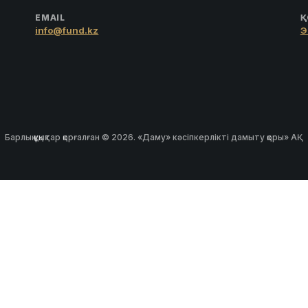
EMAIL
Қ
info@fund.kz
Э
Барлық құқықтар қорғалған © 2026. «Даму» кәсіпкерлікті дамыту қоры» АҚ