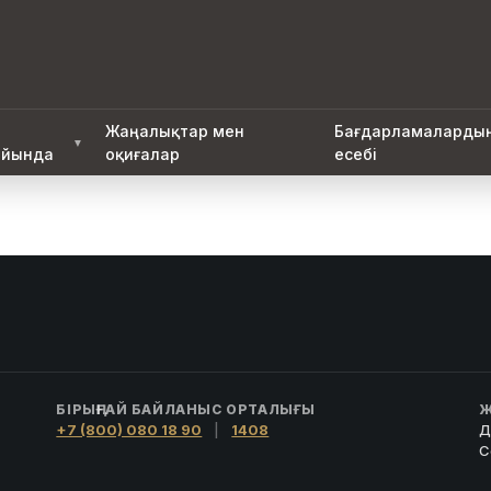
Жаңалықтар мен
Бағдарламаларды
▼
йында
оқиғалар
есебі
БІРЫҢҒАЙ БАЙЛАНЫС ОРТАЛЫҒЫ
Ж
+7 (800) 080 18 90
|
1408
Д
С