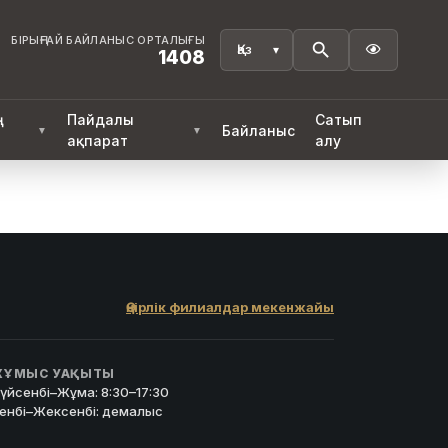
БІРЫҢҒАЙ БАЙЛАНЫС ОРТАЛЫҒЫ

1408
ң
Пайдалы
Сатып
Байланыс
▼
▼
ақпарат
алу
Өңірлік филиалдар мекенжайы
ҰМЫС УАҚЫТЫ
үйсенбі–Жұма: 8:30–17:30
енбі–Жексенбі: демалыс