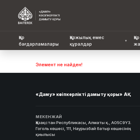
Қор
Қаржылық емес
Қор
▼
бағдарламалары
құралдар
жа
Элемент не найден!
«Даму» кәсіпкерлікті дамыту қоры» АҚ
МЕКЕНЖАЙ
Қазақстан Республикасы, Алматы қ., A05C9Y3.
Гоголь көшесі, 111, Наурызбай батыр көшесінің
қиылысы