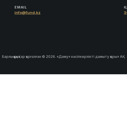
EMAIL
Қ
info@fund.kz
Э
Барлық құқықтар қорғалған © 2026. «Даму» кәсіпкерлікті дамыту қоры» АҚ