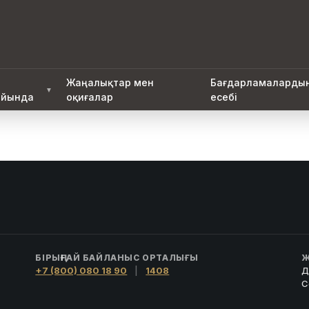
Жаңалықтар мен
Бағдарламаларды
▼
йында
оқиғалар
есебі
БІРЫҢҒАЙ БАЙЛАНЫС ОРТАЛЫҒЫ
Ж
+7 (800) 080 18 90
|
1408
Д
С