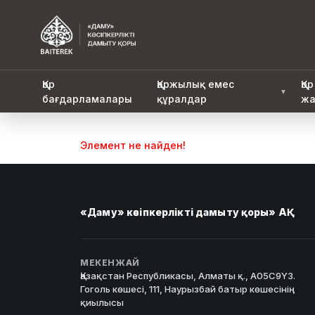
Қор
Қаржылық емес
Қор
▼
бағдарламалары
құралдар
жа
Элемент не найден!
«Даму» кәсіпкерлікті дамыту қоры» АҚ
МЕКЕНЖАЙ
Қазақстан Республикасы, Алматы қ., A05C9Y3.
Гоголь көшесі, 111, Наурызбай батыр көшесінің
қиылысы