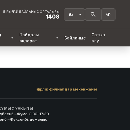
БІРЫҢҒАЙ БАЙЛАНЫС ОРТАЛЫҒЫ

1408
ң
Пайдалы
Сатып
Байланыс
▼
▼
ақпарат
алу
Өңірлік филиалдар мекенжайы
ҰМЫС УАҚЫТЫ
үйсенбі–Жұма: 8:30–17:30
енбі–Жексенбі: демалыс