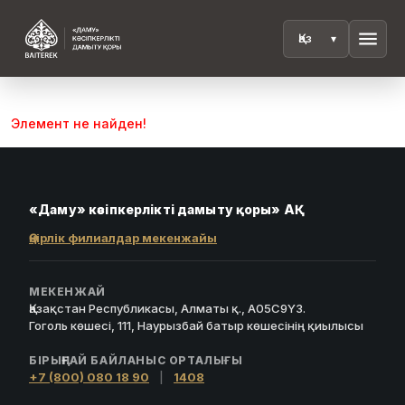
menu
Элемент не найден!
«Даму» кәсіпкерлікті дамыту қоры» АҚ
Өңірлік филиалдар мекенжайы
МЕКЕНЖАЙ
Қазақстан Республикасы, Алматы қ., A05C9Y3.
Гоголь көшесі, 111, Наурызбай батыр көшесінің қиылысы
БІРЫҢҒАЙ БАЙЛАНЫС ОРТАЛЫҒЫ
+7 (800) 080 18 90
|
1408