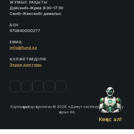
ЖҰМЫС УАҚЫТЫ
Дүйсенбі–Жұма: 8:30–17:30
Сенбі–Жексенбі: демалыс
БСН
970840000277
EMAIL
info@fund.kz
ҚОЛЖЕТІМДІЛІК
Экран дикторы
Барлық құқықтар қорғалған © 2026. «Даму» кәсіпкерлікті дамыту
қоры» АҚ
Кеңес ал!