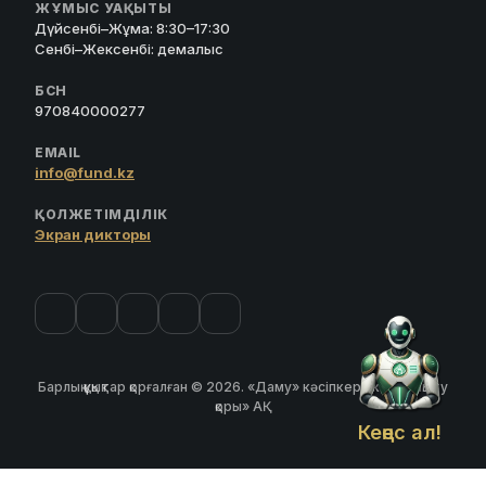
ЖҰМЫС УАҚЫТЫ
Дүйсенбі–Жұма: 8:30–17:30
Сенбі–Жексенбі: демалыс
БСН
970840000277
EMAIL
info@fund.kz
ҚОЛЖЕТІМДІЛІК
Экран дикторы
Барлық құқықтар қорғалған © 2026. «Даму» кәсіпкерлікті дамыту
қоры» АҚ
Кеңес ал!