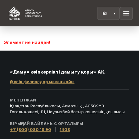
menu
Элемент не найден!
«Даму» кәсіпкерлікті дамыту қоры» АҚ
Өңірлік филиалдар мекенжайы
МЕКЕНЖАЙ
Қазақстан Республикасы, Алматы қ., A05C9Y3.
Гоголь көшесі, 111, Наурызбай батыр көшесінің қиылысы
БІРЫҢҒАЙ БАЙЛАНЫС ОРТАЛЫҒЫ
+7 (800) 080 18 90
|
1408