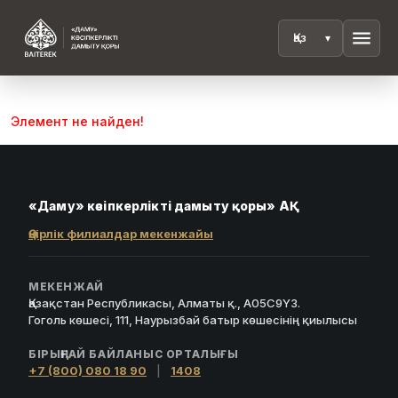
menu
Элемент не найден!
«Даму» кәсіпкерлікті дамыту қоры» АҚ
Өңірлік филиалдар мекенжайы
МЕКЕНЖАЙ
Қазақстан Республикасы, Алматы қ., A05C9Y3.
Гоголь көшесі, 111, Наурызбай батыр көшесінің қиылысы
БІРЫҢҒАЙ БАЙЛАНЫС ОРТАЛЫҒЫ
+7 (800) 080 18 90
|
1408