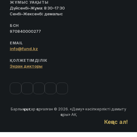
ЖҰМЫС УАҚЫТЫ
Дүйсенбі–Жұма: 8:30–17:30
Сенбі–Жексенбі: демалыс
БСН
970840000277
EMAIL
info@fund.kz
ҚОЛЖЕТІМДІЛІК
Экран дикторы
Барлық құқықтар қорғалған © 2026. «Даму» кәсіпкерлікті дамыту
қоры» АҚ
Кеңес ал!