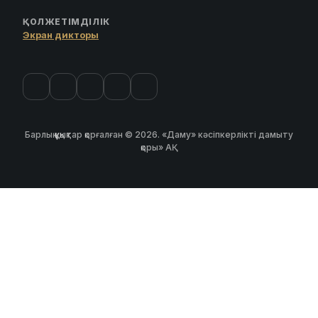
ҚОЛЖЕТІМДІЛІК
Экран дикторы
Барлық құқықтар қорғалған © 2026. «Даму» кәсіпкерлікті дамыту
қоры» АҚ