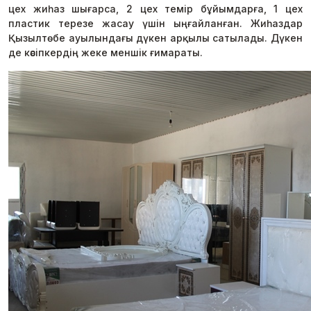
цех жиһаз шығарса, 2 цех темір бұйымдарға, 1 цех
пластик терезе жасау үшін ыңғайланған. Жиһаздар
Қызылтөбе ауылындағы дүкен арқылы сатылады. Дүкен
де кәсіпкердің жеке меншік ғимараты.