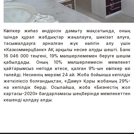
Кәсіпкер жиһаз өндірісін дамыту мақсатында, оның
ішінде құрал жабдықтар жаңалауға, шикізат алуға,
тасымалдауға арналған жүк көлігін алу үшін
«Казкоммерцбанк» АҚ арқылы несие алуды шешті. Банк
16 046 000 теңгені, 19% мөлшерлемемен беруге шешім
қабылдады. Оның 10% мөлшерлемесін мемлекет
қайтарымсыз негізде өтесе, қалған 9%-ын кәсіпкер өзі
төлейді. Несиенің мерзімі 24 ай. Жоба бойынша кепілдік
жеткіліксіз болғандықтан, «Даму» Қоры жобаның 29%-
на кепілдік берді. Осылайша, жоба «Бизнестің жол
картасы-2020» бағдарламасы шеңберінде мемлекеттен
кешенді қолдау алды.