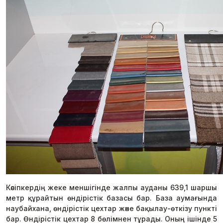
Кәсіпкердің жеке меншігінде жалпы ауданы 639,1 шаршы
метр құрайтын өндірістік базасы бар. База аумағында
наубайхана, өндірістік цехтар және бақылау-өткізу пункті
бар. Өндірістік цехтар 8 бөлімнен тұрады. Оның ішінде 5