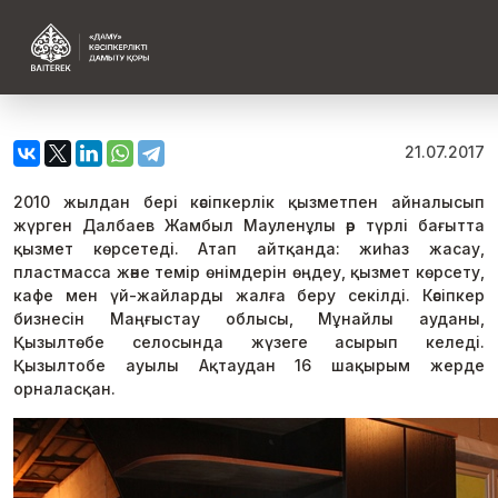
21.07.2017
2010 жылдан бері кәсіпкерлік қызметпен айналысып
жүрген Далбаев Жамбыл Мауленұлы әр түрлі бағытта
қызмет көрсетеді. Атап айтқанда: жиһаз жасау,
пластмасса және темір өнімдерін өңдеу, қызмет көрсету,
кафе мен үй-жайларды жалға беру секілді. Кәсіпкер
бизнесін Маңғыстау облысы, Мұнайлы ауданы,
Қызылтөбе селосында жүзеге асырып келеді.
Қызылтобе ауылы Ақтаудан 16 шақырым жерде
орналасқан.