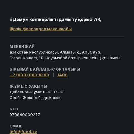
«Даму» кәсіпкерлікті дамыту қоры» АҚ
Өңірлік филиалдар мекенжайы
МЕКЕНЖАЙ
Қазақстан Республикасы, Алматы қ., A05C9Y3.
Гоголь көшесі, 111, Наурызбай батыр көшесінің қиылысы
БІРЫҢҒАЙ БАЙЛАНЫС ОРТАЛЫҒЫ
+7 (800) 080 18 90
|
1408
ЖҰМЫС УАҚЫТЫ
Дүйсенбі–Жұма: 8:30–17:30
Сенбі–Жексенбі: демалыс
БСН
970840000277
EMAIL
info@fund.kz