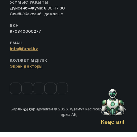
ЖҰМЫС УАҚЫТЫ
Дүйсенбі–Жұма: 8:30–17:30
Сенбі–Жексенбі: демалыс
БСН
970840000277
EMAIL
info@fund.kz
ҚОЛЖЕТІМДІЛІК
Экран дикторы
Барлық құқықтар қорғалған © 2026. «Даму» кәсіпкерлікті дамыту
қоры» АҚ
Кеңес ал!