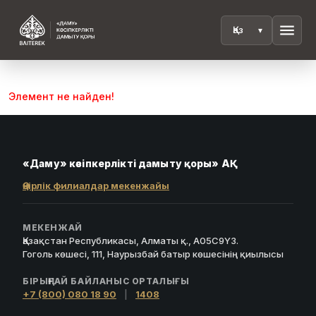
menu
Элемент не найден!
«Даму» кәсіпкерлікті дамыту қоры» АҚ
Өңірлік филиалдар мекенжайы
МЕКЕНЖАЙ
Қазақстан Республикасы, Алматы қ., A05C9Y3.
Гоголь көшесі, 111, Наурызбай батыр көшесінің қиылысы
БІРЫҢҒАЙ БАЙЛАНЫС ОРТАЛЫҒЫ
+7 (800) 080 18 90
|
1408