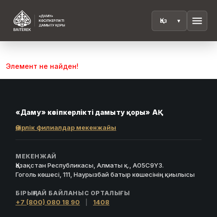
menu
Элемент не найден!
«Даму» кәсіпкерлікті дамыту қоры» АҚ
Өңірлік филиалдар мекенжайы
МЕКЕНЖАЙ
Қазақстан Республикасы, Алматы қ., A05C9Y3.
Гоголь көшесі, 111, Наурызбай батыр көшесінің қиылысы
БІРЫҢҒАЙ БАЙЛАНЫС ОРТАЛЫҒЫ
+7 (800) 080 18 90
|
1408