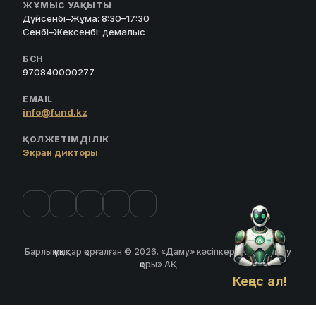
ЖҰМЫС УАҚЫТЫ
Дүйсенбі–Жұма: 8:30–17:30
Сенбі–Жексенбі: демалыс
БСН
970840000277
EMAIL
info@fund.kz
ҚОЛЖЕТІМДІЛІК
Экран дикторы
Барлық құқықтар қорғалған © 2026. «Даму» кәсіпкерлікті дамыту
қоры» АҚ
Кеңес ал!