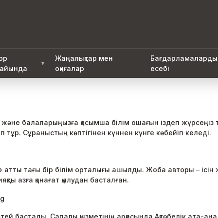
ор
Жаңалықтар мен
Бағдарламаларды
▼
айында
оқиғалар
есебі
 және балаларыңызға қосымша білім ошағын іздеп жүрсеңіз т
 тұр. Сұраныстың көптігінен күннен күнге көбейіп келеді.
атты тағы бір білім орталығы ашылды. Жоба авторы – ісін ж
қты азға қанағат қылудан басталған.
ей бастады. Сапалы қызметінің арқасында Ақтөбелік ата-ан