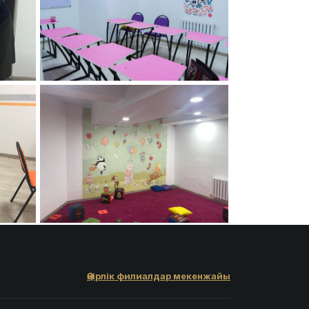
Өңірлік филиалдар мекенжайы