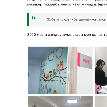
кәсіпкер тәжірибе мен клиент жинады. Біра
Жобаға «Еңбек» бағдарламасы аясын
2020 жылы жөндеу жұмыстары мен сыныптард