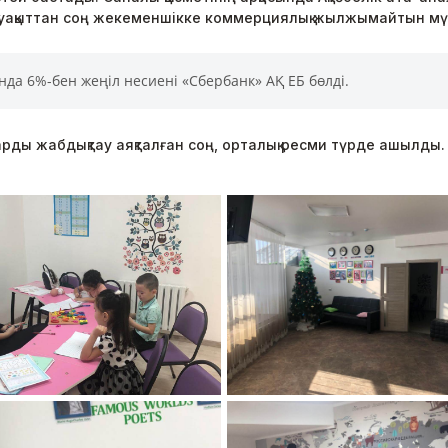
қ уақыттан соң жекеменшікке коммерциялық жылжымайтын мү
да 6%-бен жеңіл несиені «Сбербанк» АҚ ЕБ бөлді.
ы жабдықтау аяқталған соң, орталық ресми түрде ашылды.