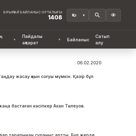
БІРЫҢҒАЙ БАЙЛАНЫС ОРТАЛЫҒЫ

1408
ң
Пайдалы
Сатып
Байланыс
▼
▼
ақпарат
алу
06.02.2020
аңдау жасау қиын соғуы мүмкін. Қазір бұл
аңа бастаған кәсіпкер Ахан Төлеуов.
алар тарапынан сұраныс артты. Бұл жерде