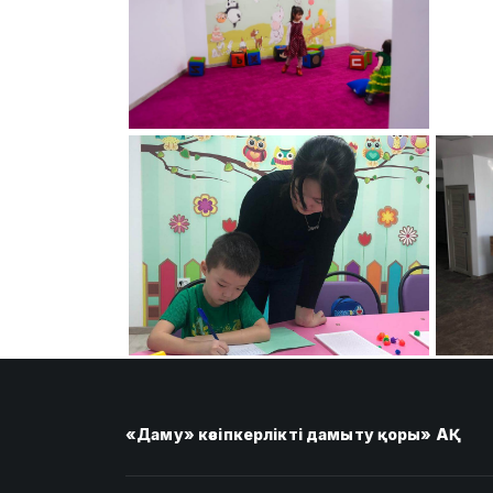
«Даму» кәсіпкерлікті дамыту қоры» АҚ