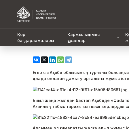
Қор
Қаржылық емес
Қ
▼
бағдарламалары
құралдар
ж
Егер сіз Ақтөбе облысының тұрғыны болсаңыз
қалада ондаған дамыту орталығы жұмыс істеп
Биыл жаңа жылдан бастап Ақтөбеде «Qadam» 
Аханның табыс тарихы көп кәсіпкерлердікі сия
Алдымен ол ғимаратты жалға алып жұмыс іст