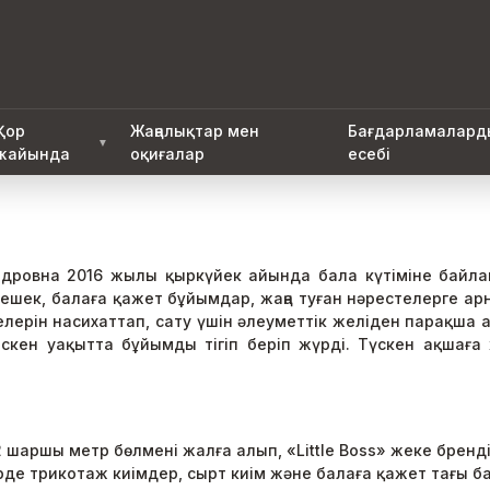
Қор
Жаңалықтар мен
Бағдарламаларды
▼
жайында
оқиғалар
есебі
ндровна 2016 жылы қыркүйек айында бала күтіміне байл
кешек, балаға қажет бұйымдар, жаңа туған нәрестелерге ар
елерін насихаттап, сату үшін әлеуметтік желіден парақша
кен уақытта бұйымды тігіп беріп жүрді. Түскен ақшаға 
 шаршы метр бөлмені жалға алып, «Little Boss» жеке брен
түрде трикотаж киімдер, сырт киім және балаға қажет тағы 