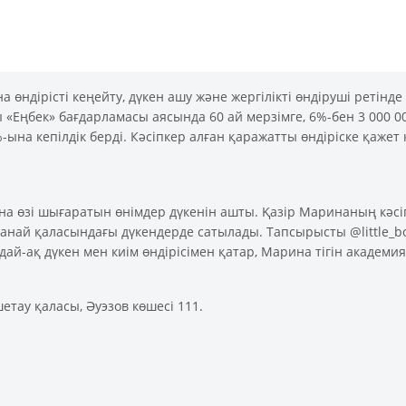
өндірісті кеңейту, дүкен ашу және жергілікті өндіруші ретін
 «Еңбек» бағдарламасы аясында 60 ай мерзімге, 6%-бен 3 000 00
-ына кепілдік берді. Кәсіпкер алған қаражатты өндіріске қаже
 өзі шығаратын өнімдер дүкенін ашты. Қазір Маринаның кәсіпо
станай қаласындағы дүкендерде сатылады. Тапсырысты @little
й-ақ дүкен мен киім өндірісімен қатар, Марина тігін академияс
етау қаласы, Әуэзов көшесі 111.