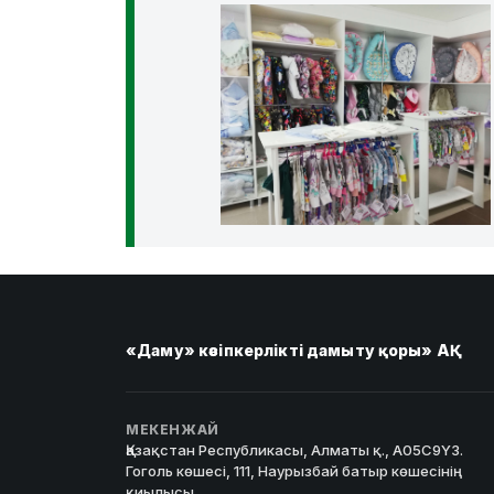
«Даму» кәсіпкерлікті дамыту қоры» АҚ
МЕКЕНЖАЙ
Қазақстан Республикасы, Алматы қ., A05C9Y3.
Гоголь көшесі, 111, Наурызбай батыр көшесінің
қиылысы