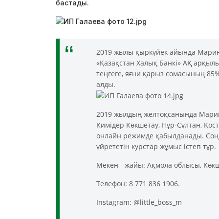
бастады.
2019 жылы қыркүйек айында Марина 
«Қазақстан Халық Банкі» АҚ арқылы
теңгеге, яғни қарыз сомасының 85%
алды.
⁠
2019 жылдың желтоқсанында Марина
Кимідер Көкшетау, Нұр-Сұлтан, Қо
онлайн режимде қабылданады. Сонда
үйрететін курстар жұмыс істеп тұр.
Мекен - жайы: Ақмола облысы, Көкш
Телефон: 8 771 836 1906.
Instagram: @little_boss_m