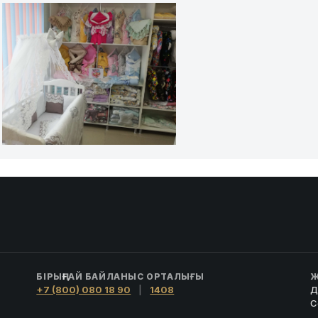
БІРЫҢҒАЙ БАЙЛАНЫС ОРТАЛЫҒЫ
Ж
+7 (800) 080 18 90
|
1408
Д
С