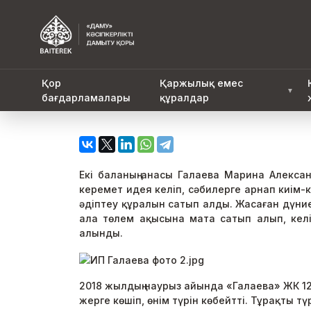
Қор
Қаржылық емес
▼
бағдарламалары
құралдар
Екі баланың анасы Галаева Марина Алекса
керемет идея келіп, сәбилерге арнап киім-
әдіптеу құралын сатып алды. Жасаған дүни
ала төлем ақысына мата сатып алып, келіс
алынды.
2018 жылдың наурыз айында «Галаева» ЖК 12
жерге көшіп, өнім түрін көбейтті. Тұрақты 