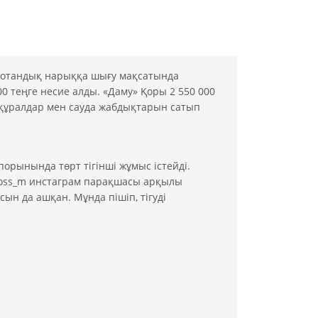
де отандық нарыққа шығу мақсатында
0 теңге несие алды. «Даму» Қоры 2 550 000
т құралдар мен сауда жабдықтарын сатып
рынында төрт тігінші жұмыс істейді.
_boss_m инстаграм парақшасы арқылы
ын да ашқан. Мұнда пішіп, тігуді