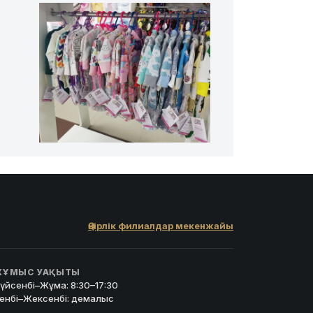
Өңірлік филиалдар мекенжайы
ҰМЫС УАҚЫТЫ
үйсенбі–Жұма: 8:30–17:30
енбі–Жексенбі: демалыс