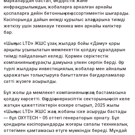
маркалардан бастап, өндірістік және
инфрақұрылымдық жобаларға арналған арнайы
қоспаларға дейін бетонның кең ассортиментін шығарады.
Кәсіпорында дайын өнімді құрылыс алаңдарына тиімді
жеткізу үшін заманауи техника мен арнайы көліктер
бар.
«Шыңғыс LTD» ЖШС ұзақ жылдар бойы «Даму» қоры
арқылы ұсынылатын мемлекеттік қолдау құралдарын
тиімді пайдаланып келеді. Қормен серіктестік
компанияның тұрақты дамуына үлкен серпін берді. Әр
түрлі жылдары инвестициялық жобалар мен айналым
қаражатын толықтыруға бағытталған бағдарламалар
сәтті жүзеге асырылды.
Бұл жолы да мемлекет компанияның жаңа бастамасына
қолдау көрсетті. Өңірдің өнеркәсіптік секторының өсіп келе
жатқан қажеттіліктерін ескере отырып, 2025 жылы
«Шыңғыс LTD» ЖШС жаңа жобаны іске асыруды бастады
— бұл OXYTECH – 05 оттегі генераторын орнату. Бұл
қондырғы кәсіпорындарды жоғары сапалы техникалық
оттегімен қамтамасыз етуге мүмкіндік береді. Мұндай