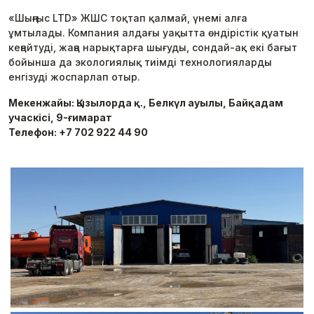
«Шыңғыс LTD» ЖШС тоқтап қалмай, үнемі алға
ұмтылады. Компания алдағы уақытта өндірістік қуатын
кеңейтуді, жаңа нарықтарға шығуды, сондай-ақ екі бағыт
бойынша да экологиялық тиімді технологияларды
енгізуді жоспарлап отыр.
Мекенжайы: Қызылорда қ., Белкүл ауылы, Байқадам
учаскісі, 9-ғимарат
Телефон: +7 702 922 44 90