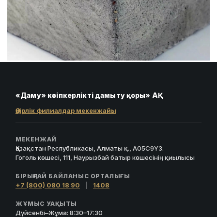
«Даму» кәсіпкерлікті дамыту қоры» АҚ
Өңірлік филиалдар мекенжайы
МЕКЕНЖАЙ
Қазақстан Республикасы, Алматы қ., A05C9Y3.
Гоголь көшесі, 111, Наурызбай батыр көшесінің қиылысы
БІРЫҢҒАЙ БАЙЛАНЫС ОРТАЛЫҒЫ
+7 (800) 080 18 90
|
1408
ЖҰМЫС УАҚЫТЫ
Дүйсенбі–Жұма: 8:30–17:30