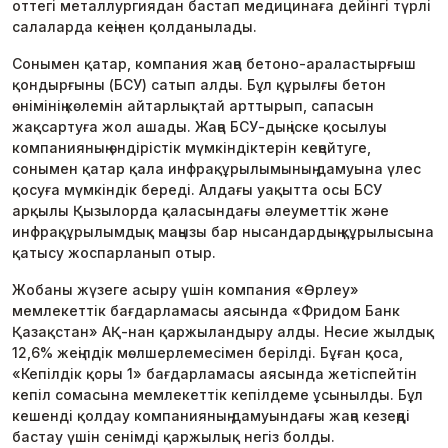
оттегі металлургиядан бастап медицинаға дейінгі түрлі
салаларда кеңінен қолданылады.
Сонымен қатар, компания жаңа бетоно-араластырғыш
қондырғыны (БСУ) сатып алды. Бұл құрылғы бетон
өнімінің көлемін айтарлықтай арттырып, сапасын
жақсартуға жол ашады. Жаңа БСУ-дың іске қосылуы
компанияның өндірістік мүмкіндіктерін кеңейтуге,
сонымен қатар қала инфрақұрылымының дамуына үлес
қосуға мүмкіндік береді. Алдағы уақытта осы БСУ
арқылы Қызылорда қаласындағы әлеуметтік және
инфрақұрылымдық маңызы бар нысандардың құрылысына
қатысу жоспарланып отыр.
Жобаны жүзеге асыру үшін компания «Өрлеу»
мемлекеттік бағдарламасы аясында «Фридом Банк
Қазақстан» АҚ-нан қаржыландыру алды. Несие жылдық
12,6% жеңілдік мөлшерлемесімен берілді. Бұған қоса,
«Кепілдік қоры 1» бағдарламасы аясында жетіспейтін
кепіл сомасына мемлекеттік кепілдеме ұсынылды. Бұл
кешенді қолдау компанияның дамуындағы жаңа кезеңді
бастау үшін сенімді қаржылық негіз болды.