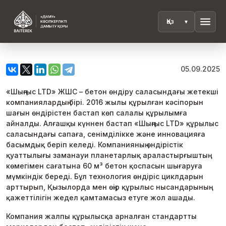
menu
05.09.2025
«Шыңғыс LTD» ЖШС – бетон өндіру саласындағы жетекші
компаниялардың бірі. 2016 жылы құрылған кәсіпорын
шағын өндірістен бастап көп салалы құрылымға
айналды. Алғашқы күннен бастап «Шыңғыс LTD» құрылыс
саласындағы сапаға, сенімділікке және инновацияға
басымдық беріп келеді. Компанияның өндірістік
қуаттылығы заманауи планетарлық араластырғыштың
көмегімен сағатына 60 м³ бетон қоспасын шығаруға
мүмкіндік береді. Бұл технология өндіріс циклдарын
арттырып, Қызылорда мен өңір құрылыс нысандарының
қажеттілігін жедел қамтамасыз етуге жол ашады.
Компания жалпы құрылысқа арналған стандартты