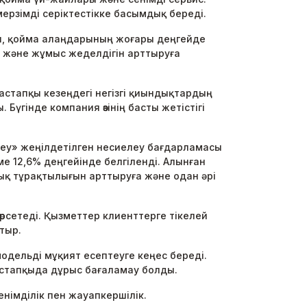
рзімді серіктестікке басымдық береді.
ып, қойма алаңдарының жоғары деңгейде
ын және жұмыс жеделдігін арттыруға
стапқы кезеңдегі негізгі қиындықтардың
үгінде компания өзінің басты жетістігі
еу» жеңілдетілген несиелеу бағдарламасы
 12,6% деңгейінде белгіленді. Алынған
қ тұрақтылығын арттыруға және одан әрі
сетеді. Қызметтер клиенттерге тікелей
тыр.
дельді мұқият есептеуге кеңес береді.
астапқыда дұрыс бағаламау болды.
імділік пен жауапкершілік.