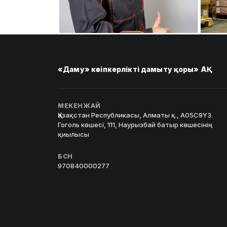
«Даму» кәсіпкерлікті дамыту қоры» АҚ
МЕКЕНЖАЙ
Қазақстан Республикасы, Алматы қ., A05C9Y3.
Гоголь көшесі, 111, Наурызбай батыр көшесінің
қиылысы
БСН
970840000277