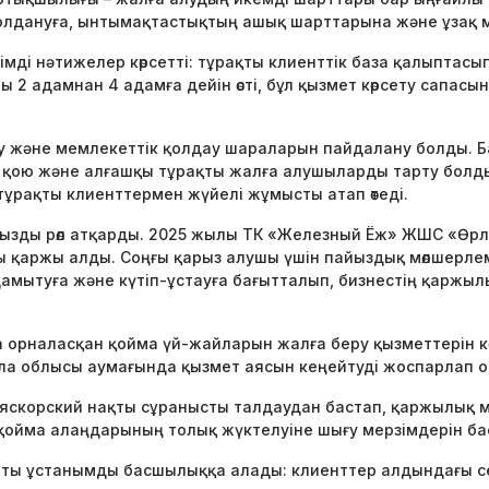
олдануға, ынтымақтастықтың ашық шарттарына және ұзақ ме
мді нәтижелер көрсетті: тұрақты клиенттік база қалыптас
 2 адамнан 4 адамға дейін өсті, бұл қызмет көрсету сапас
у және мемлекеттік қолдау шараларын пайдалану болды. Ба
ою және алғашқы тұрақты жалға алушыларды тарту болды. Б
 тұрақты клиенттермен жүйелі жұмысты атап өтеді.
ңызды рөл атқарды. 2025 жылы ТК «Железный Ёж» ЖШС «Өрл
 қаржы алды. Соңғы қарыз алушы үшін пайыздық мөлшерлеме
ытуға және күтіп-ұстауға бағытталып, бизнестің қаржылы
орналасқан қойма үй-жайларын жалға беру қызметтерін көр
ла облысы аумағында қызмет аясын кеңейтуді жоспарлап о
яскорский нақты сұранысты талдаудан бастап, қаржылық мо
 қойма алаңдарының толық жүктелуіне шығу мерзімдерін б
тты ұстанымды басшылыққа алады: клиенттер алдындағы сен