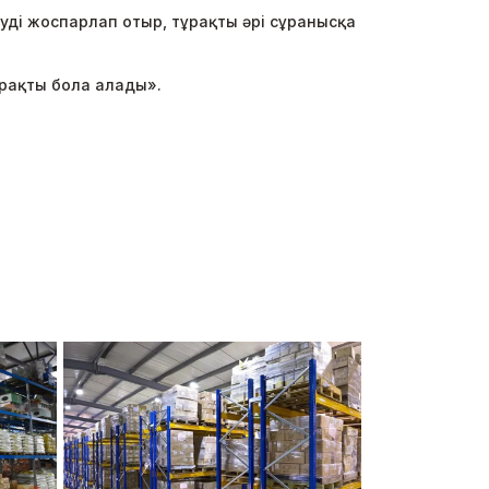
уді жоспарлап отыр, тұрақты әрі сұранысқа
ұрақты бола алады».