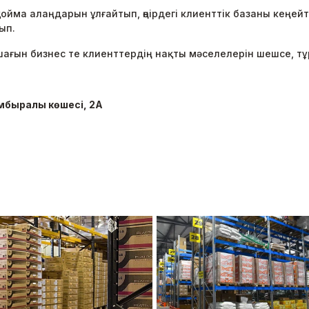
ма алаңдарын ұлғайтып, өңірдегі клиенттік базаны кеңейт
ып.
шағын бизнес те клиенттердің нақты мәселелерін шешсе, т
омбыралы көшесі, 2А