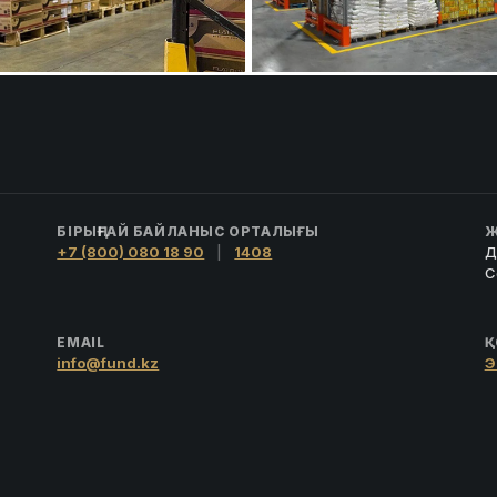
БІРЫҢҒАЙ БАЙЛАНЫС ОРТАЛЫҒЫ
Ж
+7 (800) 080 18 90
|
1408
Д
С
EMAIL
Қ
info@fund.kz
Э