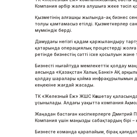
Компания әрбір жалға алушыға жеке тәсіл қ
Қызметінің алғашқы жылында-ақ бизнес сені
толуы қамтамасыз етілді. Қызметкерлер саны
мүмкіндік берді.
Дамудағы негізгі қадам қаржыландыру тарт
қатарында операциялық процестерді жолға қ
ретінде бизнестің сәтті іске қосылуын және
Бизнесті нығайтуда мемлекеттік қолдау ма
аясында «Қазақстан Халық Банкі» АҚ арқылы
қолдау шаралары қойма инфрақұрылымын дам
кеңеюіне жағдай жасады.
ТК «Железный Ёж» ЖШС Көкшетау қаласында 
ұсынылады. Алдағы уақытта компания Ақмо
Жаңадан бастаған кәсіпкерлерге Дмитрий П
Компания үшін маңызды сабақтардың бірі –
Бизнесте команда қарапайым, бірақ қағида