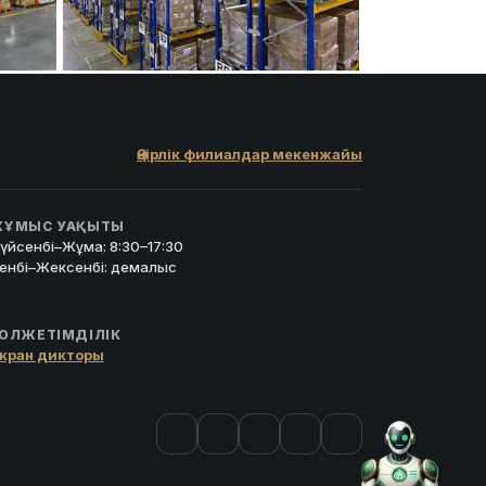
Өңірлік филиалдар мекенжайы
ҰМЫС УАҚЫТЫ
үйсенбі–Жұма: 8:30–17:30
енбі–Жексенбі: демалыс
ОЛЖЕТІМДІЛІК
кран дикторы