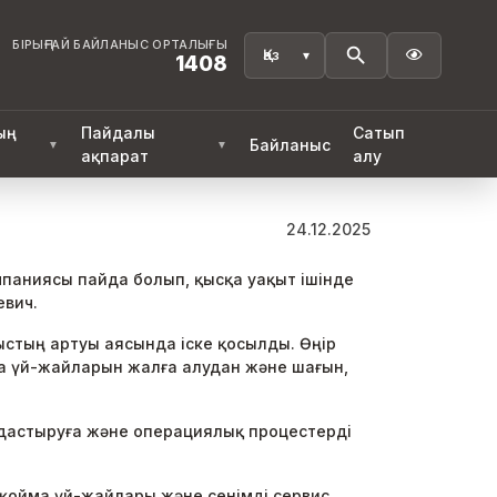
БІРЫҢҒАЙ БАЙЛАНЫС ОРТАЛЫҒЫ

1408
ың
Пайдалы
Сатып
Байланыс
▼
▼
ақпарат
алу
24.12.2025
паниясы пайда болып, қысқа уақыт ішінде
евич.
стың артуы аясында іске қосылды. Өңір
ма үй-жайларын жалға алудан және шағын,
дастыруға және операциялық процестерді
ойма үй-жайлары және сенімді сервис.