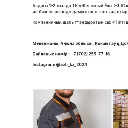
Алдағы 1–2 жылда ТК «Железный Ёж» ЖШС қой
ие бизнес ретінде дамуын жалғастыра отыр
Компанияның шабыттандыратын сөзі: «Тіпті 
Мекенжайы: Ақмола облысы, Көкшетау қ., Д
Байланыс нөмірі: +7 (702) 255-77-16
Instagram: @ezh_kz_2024