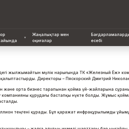
ор
Жаңалықтар мен
Бағдарламалард
▼
айында
оқиғалар
есебі
дегі жылжымайтын мүлік нарығында ТК «Железный Ёж» ком
ін қалыптастырды. Директоры – Пяскорский Дмитрий Никола
н және орта бизнес тарапынан қойма үй-жайларына сұраны
іну компанияны құрудағы бастапқы нүкте болды. Жұмыс қой
асталды.
ллион теңгені құрады. Бұл қаражат инфрақұрылымды ұйым
тықшылығы – жалға алудың икемді шарттары бар ыңғайлы қ