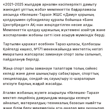
«2021–2025 жылдарға арналған кәсіпкерлікті дамыту
жөніндегі ұлттық жоба» мемлекеттік бағдарламасы
аясында «Келешек-Тараз» ЖШС «Даму» қорының
қолдауымен субсидиялау құралы бойынша «Банк
ЦентрКредит» АҚ-нан жеңілдетілген несие алды.
Мемлекеттік қолдау қаржылық жүктемені азайтуға және
жоспарланған жобаны сәтті іске асыруға мүмкіндік берді.
Тартылған қаражат есебінен Тараз қаласы, Қолбасшы
Қойгелді көшесі, №171 мекенжайында мектептің негізгі
ғимаратына жапсарлас заманауи спорт залы салынып,
пайдалануға берілді.
Жаңа спорт залы заманауи талаптарға толық сәйкес
келеді және дене шынықтыру сабақтарын, спорттық
секцияларды, сондай-ақ сауықтыру іс-шараларын
өткізуге барлық жағдай жасайды.
Аталған жобаның жүзеге асырылуы «Келешек-Тараз»
мектеп-лицейінің дамуындағы маңызды кезеңге
айналып, материалдық-техникалық базасын нығайтты
және білім беру мекемесінің ата-аналар мен оқушылар