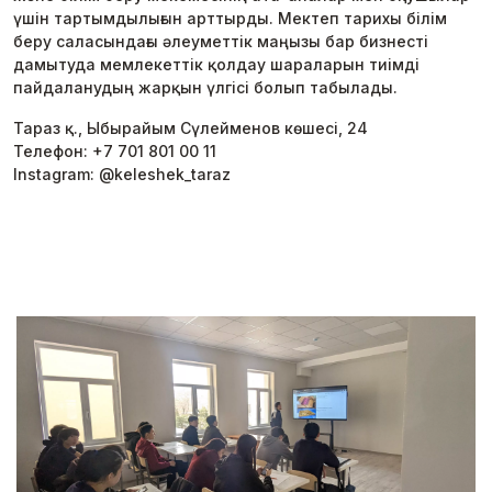
үшін тартымдылығын арттырды. Мектеп тарихы білім
беру саласындағы әлеуметтік маңызы бар бизнесті
дамытуда мемлекеттік қолдау шараларын тиімді
пайдаланудың жарқын үлгісі болып табылады.
Тараз қ., Ыбырайым Сүлейменов көшесі, 24
Телефон: +7 701 801 00 11
Instagram: @keleshek_taraz