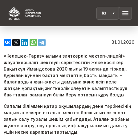
menu
31.01.2026
«Келешек-Тараз» ғылыми зияткерлік мектеп-лицейі»
жауапкершілігі шектеулі серіктестігін жеке кәсіпкер
Бақыткүл Имандосова 2020 жылы 19 ақпанда тіркеді.
Құрылған күннен бастап мектептің басты мақсаты –
балалардың жан-жақты дамуына және өсіп келе
жатқан ұрпақтың зияткерлік әлеуетін қалыптастыруға
бағытталған заманауи білім беру ортасын құру болды.
Сапалы біліммен қатар оқушылардың дене тәрбиесінің
маңызын ескере отырып, мектеп басшылығы өз спорт
залын салу туралы шешім қабылдады. Аталған жобаны
жүзеге асыру, оқу орнының инфрақұрылымын дамыту
үшін несие қаражаты тартылды.