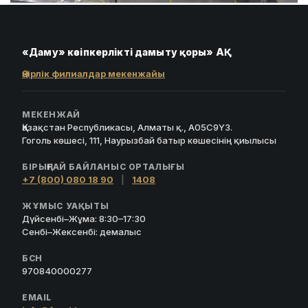
«Даму» кәсіпкерлікті дамыту қоры» АҚ
Өңірлік филиалдар мекенжайы
МЕКЕНЖАЙ
Қазақстан Республикасы, Алматы қ., A05C9Y3.
Гоголь көшесі, 111, Наурызбай батыр көшесінің қиылысы
БІРЫҢҒАЙ БАЙЛАНЫС ОРТАЛЫҒЫ
+7 (800) 080 18 90
|
1408
ЖҰМЫС УАҚЫТЫ
Дүйсенбі–Жұма: 8:30–17:30
Сенбі–Жексенбі: демалыс
БСН
970840000277
EMAIL