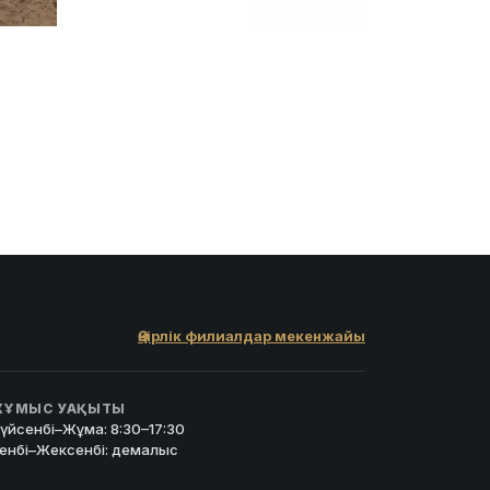
Өңірлік филиалдар мекенжайы
ҰМЫС УАҚЫТЫ
үйсенбі–Жұма: 8:30–17:30
енбі–Жексенбі: демалыс