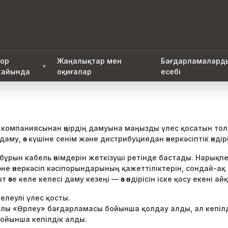
ор
Жаңалықтар мен
Бағдарламалард
▼
айында
оқиғалар
есебі
мпаниясынан өңірдің дамуына маңызды үлес қосатын толыққ
даму, өз күшіне сенім және дистрибуциядан өнеркәсіптік өнді
бұрын кабель өнімдерін жеткізуші ретінде бастады. Нарықп
 өнеркәсіп кәсіпорындарының қажеттіліктерін, сондай-ақ к
те келе келесі даму кезеңі — өз өндірісін іске қосу екені а
леулі үлес қосты.
лы «Өрлеу» бағдарламасы бойынша қолдау алды, ал кепілді
ойынша кепілдік алды.