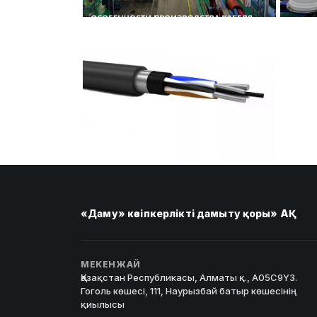
«Даму» кәсіпкерлікті дамыту қоры» АҚ
МЕКЕНЖАЙ
Қазақстан Республикасы, Алматы қ., A05C9Y3.
Гоголь көшесі, 111, Наурызбай батыр көшесінің
қиылысы