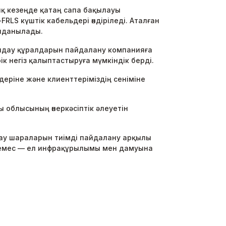
ық кезеңде қатаң сапа бақылауы
FRLS күштік кабельдері өндіріледі. Аталған
олданылады.
олдау құралдарын пайдалану компанияға
рік негіз қалыптастыруға мүмкіндік берді.
мдеріне және клиенттеріміздің сеніміне
 облысының өнеркәсіптік әлеуетін
дау шараларын тиімді пайдалану арқылы
ль емес — ел инфрақұрылымы мен дамуына