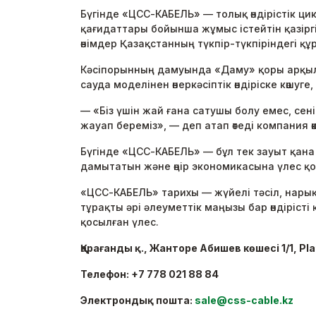
Бүгінде «ЦСС-КАБЕЛЬ» — толық өндірістік 
қағидаттары бойынша жұмыс істейтін қазіргі з
өнімдер Қазақстанның түкпір-түкпіріндегі 
Кәсіпорынның дамуында «Даму» қоры арқылы
сауда моделінен өнеркәсіптік өндіріске көшу
— «Біз үшін жай ғана сатушы болу емес, сені
жауап береміз», — деп атап өтеді компания өк
Бүгінде «ЦСС-КАБЕЛЬ» — бұл тек зауыт қан
дамытатын және өңір экономикасына үлес қо
«ЦСС-КАБЕЛЬ» тарихы — жүйелі тәсіл, нары
тұрақты әрі әлеуметтік маңызы бар өндіріс
қосылған үлес.
Қарағанды қ., Жанторе Абишев көшесі 1/1, Pla
Телефон: +7 778 021 88 84
Электрондық пошта:
sale@css-cable.kz