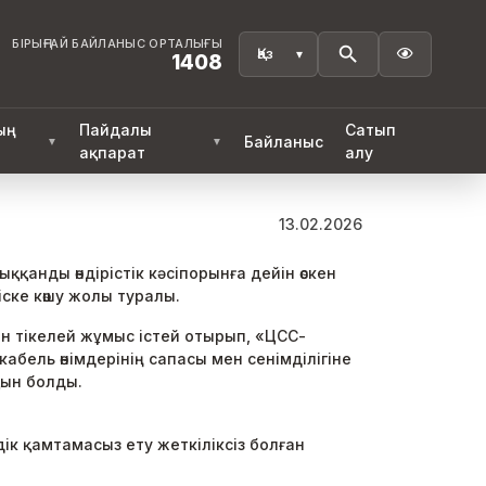
БІРЫҢҒАЙ БАЙЛАНЫС ОРТАЛЫҒЫ

1408
ың
Пайдалы
Сатып
Байланыс
▼
▼
ақпарат
алу
13.02.2026
анды өндірістік кәсіпорынға дейін өскен
ріске көшу жолы туралы.
ен тікелей жұмыс істей отырып, «ЦСС-
абель өнімдерінің сапасы мен сенімділігіне
йқын болды.
к қамтамасыз ету жеткіліксіз болған