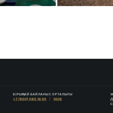
БІРЫҢҒАЙ БАЙЛАНЫС ОРТАЛЫҒЫ
Ж
+7 (800) 080 18 90
|
1408
Д
С