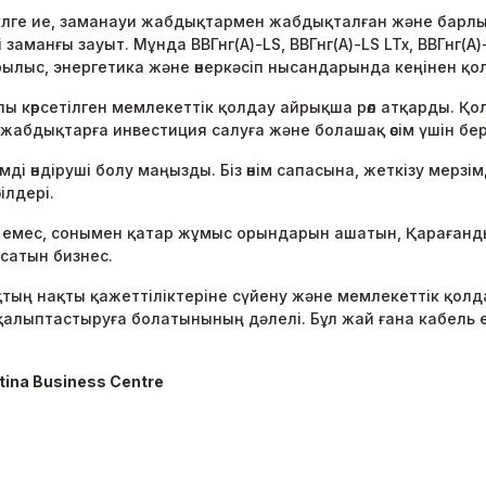
циклге ие, заманауи жабдықтармен жабдықталған және барл
аманғы зауыт. Мұнда ВВГнг(А)-LS, ВВГнг(А)-LS LTx, ВВГнг(А)-
құрылыс, энергетика және өнеркәсіп нысандарында кеңінен қ
 көрсетілген мемлекеттік қолдау айрықша рөл атқарды. Қ
ге, жабдықтарға инвестиция салуға және болашақ өсім үшін бе
мді өндіруші болу маңызды. Біз өнім сапасына, жеткізу мерзі
ілдері.
а емес, сонымен қатар жұмыс орындарын ашатын, Қарағанды
сатын бизнес.
қтың нақты қажеттіліктеріне сүйену және мемлекеттік қол
ті қалыптастыруға болатынының дәлелі. Бұл жай ғана кабе
tina Business Centre