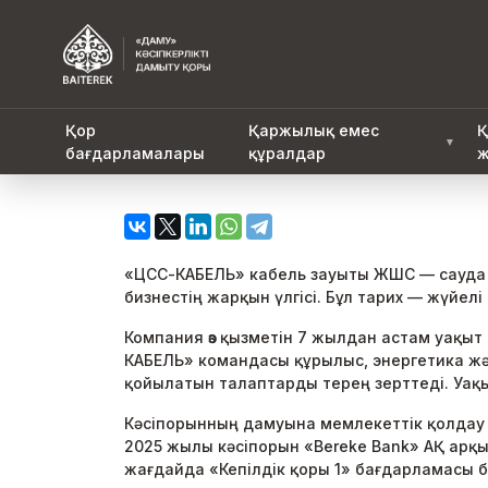
Қор
Қаржылық емес
Қ
▼
бағдарламалары
құралдар
ж
«ЦСС-КАБЕЛЬ» кабель зауыты ЖШС — сауда ко
бизнестің жарқын үлгісі. Бұл тарих — жүйелі 
Компания өз қызметін 7 жылдан астам уақыт 
КАБЕЛЬ» командасы құрылыс, энергетика және
қойылатын талаптарды терең зерттеді. Уақыт ө
Кәсіпорынның дамуына мемлекеттік қолдау е
2025 жылы кәсіпорын «Bereke Bank» АҚ арқы
жағдайда «Кепілдік қоры 1» бағдарламасы б