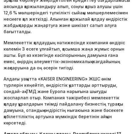
арқылы «Өрлеу» жеңілдетілген кредиттеу бағдарламасы
аясында қаржыландыру алып, соңғы қарыз алушы үшін
12,6 % мөлшеріндегі түпкілікті сыйақы мөлшерлемесімен
несиеге қол жеткізді. Алынған қаржылай қолдау өндірістік
жабдықтарды жаңартуға және шикізат сатып алуға
бағытталды.
Мемлекеттік қолдаудың нәтижесінде компания өндіріс
көлемін 3 есеге ұлғайтып, қосымша жаңа жұмыс орнын
ашты. Бұл өз кезегінде кәсіпорынның дамуына ғана
емес, өңірдің әлеуметтік-экономикалық жағдайының
жақсаруына да оң әсерін тигізді.
Алдағы уақытта «KAISER ENGINEERING» ЖШС өнім
түрлерін кеңейтіп, өндірістік қуаттарды арттыруды,
сондай-ақ ТМД және Еуропа нарығына шығуды
жоспарлап отыр. Компания тәжірибесі мемлекеттік
қолдау құралдарын тиімді пайдалану бизнестің тұрақты
дамуына, отандық өндірістің нығаюына және бәсекеге
қабілеттіліктің артуына мүмкіндік беретінін айқын
көрсетеді.
Ақмола облысы. Қосшы қаласы, Республика көшесі 17.