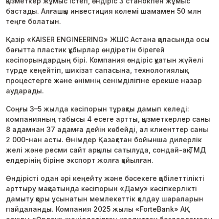
қызметкер жұмыс істеп, өндіріс 3 станокпен жұмыс
бастады. Алғашқы инвестиция көлемі шамамен 50 млн
теңге болатын.
Қазір «KAISER ENGINEERING» ЖШС Астана қаласында осы
бағытта пластик құбырлар өндіретін бірегей
кәсіпорындардың бірі. Компания өндіріс қуатын жүйелі
түрде кеңейтіп, шикізат сапасына, технологиялық
процестерге және өнімнің сенімділігіне ерекше назар
аударады.
Соңғы 3–5 жылда кәсіпорын тұрақты дамып келеді:
компанияның табысы 4 есеге артты, қызметкерлер саны
8 адамнан 37 адамға дейін көбейді, ал клиенттер саны
2 000-нан асты. Өнімдер Қазақстан бойынша дилерлік
желі және ресми сайт арқылы сатылуда, сондай-ақ ТМД
елдерінің біріне экспорт жолға қойылған.
Өндірісті одан әрі кеңейту және бәсекеге қабілеттілікті
арттыру мақсатында кәсіпорын «Даму» кәсіпкерлікті
дамыту қоры ұсынатын мемлекеттік қолдау шараларын
пайдаланды. Компания 2025 жылы «ForteBank» АҚ