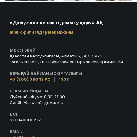
«Даму» кәсіпкерлікті дамыту қоры» АҚ
Өңірлік филиалдар мекенжайы
МЕКЕНЖАЙ
Қазақстан Республикасы, Алматы қ., A05C9Y3.
Гоголь көшесі, 111, Наурызбай батыр көшесінің қиылысы
БІРЫҢҒАЙ БАЙЛАНЫС ОРТАЛЫҒЫ
+7 (800) 080 18 90
|
1408
ЖҰМЫС УАҚЫТЫ
Дүйсенбі–Жұма: 8:30–17:30
Сенбі–Жексенбі: демалыс
БСН
970840000277
EMAIL