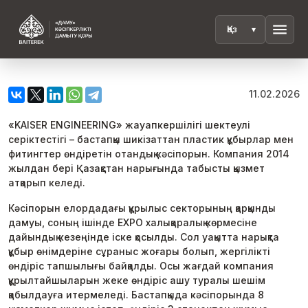
menu
11.02.2026
«KAISER ENGINEERING» жауапкершілігі шектеулі
серіктестігі – бастапқы шикізаттан пластик құбырлар мен
фитингтер өндіретін отандық кәсіпорын. Компания 2014
жылдан бері Қазақстан нарығында табысты қызмет
атқарып келеді.
Кәсіпорын елордадағы құрылыс секторының қарқынды
дамуы, соның ішінде EXPO халықаралық көрмесіне
дайындық кезеңінде іске қосылды. Сол уақытта нарықта
құбыр өнімдеріне сұраныс жоғары болып, жергілікті
өндіріс тапшылығы байқалды. Осы жағдай компания
құрылтайшыларын жеке өндіріс ашу туралы шешім
қабылдауға итермеледі. Бастапқыда кәсіпорында 8