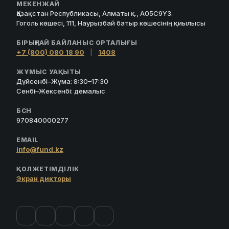
МЕКЕНЖАЙ
Қазақстан Республикасы, Алматы қ., A05C9Y3.
Гоголь көшесі, 111, Наурызбай батыр көшесінің қиылысы
БІРЫҢҒАЙ БАЙЛАНЫС ОРТАЛЫҒЫ
+7 (800) 080 18 90
|
1408
ЖҰМЫС УАҚЫТЫ
Дүйсенбі–Жұма: 8:30–17:30
Сенбі–Жексенбі: демалыс
БСН
970840000277
EMAIL
info@fund.kz
ҚОЛЖЕТІМДІЛІК
Экран дикторы