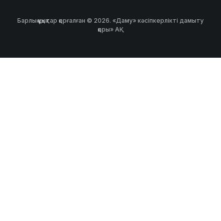
Барлық құқықтар қорғалған © 2026. «Даму» кәсіпкерлікті дамыту
қоры» АҚ