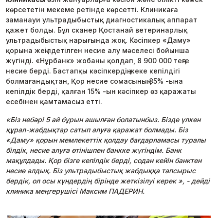
көрсететін мекеме ретінде көрсетті. Клиникаға
заманауи ультрадыбыстық диагностикалық аппарат
қажет болды. Бұл сканер Қостанай ветеринарлық
ультрадыбыстық нарығында жоқ. Кәсіпкер «Даму»
қорына жеңілдетілген несие алу мәселесі бойынша
жүгінді. «Нұрбанк» жобаны қолдап, 8 900 000 теңге
несие берді. Бастапқы кәсіпкердің жеке кепілдігі
болмағандықтан, Қор несие сомасының 85% -ына
кепілдік берді, қалған 15% -ын кәсіпкер өз қаражаты
есебінен қамтамасыз етті.
«Біз небәрі 5 ай бұрын ашылған болатынбыз. Бізде үлкен
құрал-жабдықтар сатып алуға қаражат болмады. Біз
«Даму» қорын мемлекеттік қолдау бағдарламасы туралы
білдік, несие алуға өтінішпен банкке жүгіндім. Банк
мақұлдады. Қор бізге кепілдік берді, содан кейін банктен
несие алдық. Біз ультрадыбыстық жабдыққа тапсырыс
бердік, ол осы күндердің бірінде жеткізілуі керек », - дейді
клиника меңгерушісі Максим ПАДЕРИН.