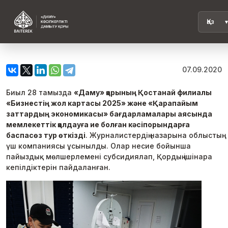
07.09.2020
Биыл 28 тамызда
«Даму» қорының Қостанай филиалы
«Бизнестің жол картасы 2025» және «Қарапайым
заттардың экономикасы» бағдарламалары аясында
мемлекеттік қолдауға ие болған кәсіпорындарға
баспасөз тур өткізді
. Журналистердің назарына облыстың
үш компаниясы ұсынылды. Олар несие бойынша
пайыздық мөлшерлемені субсидиялап, Қордың ішінара
кепілдіктерін пайдаланған.