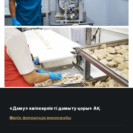
«Даму» кәсіпкерлікті дамыту қоры» АҚ
Өңірлік филиалдар мекенжайы