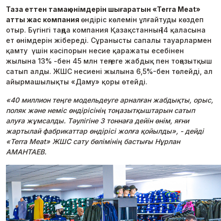
Таза еттен тамақ өнімдерін шығаратын «Terra Meat»
атты жас компания
өндіріс көлемін ұлғайтуды көздеп
отыр. Бүгінгі таңда компания Қазақстанның 14 қаласына
ет өнімдерін жібереді. Сұранысты сапалы тауарлармен
қамту үшін кәсіпорын несие қаражаты есебінен
жылына 13% -бен 45 млн теңгеге жабдық пен тоңазытқыш
сатып алды. ЖШС несиені жылына 6,5%-бен төлейді, ал
айырмашылықты «Даму» қоры өтейді.
«40 миллион теңге модельдеуге арналған жабдықты, орыс,
поляк және неміс өндірісінің тоңазытқыштарын сатып
алуға жұмсалды. Тәулігіне 3 тоннаға дейін өнім, яғни
жартылай фабрикаттар өндірісі жолға қойылды», - дейді
«Terra Meat» ЖШС сату бөлімінің бастығы Нұрлан
АМАНТАЕВ.