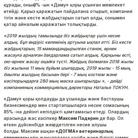
құрады, оның 9% -ын «Даму» қоры ұсынған мемлекет
өтейді. Қарыз қаражатын пайдалана отырып, компания
тігін және кесте жабдықтарын сатып алды, сонымен
қатар айналым қаражатын толықтырды.
«2019 жылдың тамызында біз жабдықтар үшін несие
алдық. Бұл өндіріс көлемінің артуына ықпал етті. Біз кесте
жабдықтарын, 15 мамандандырылған станок, өрнек
жасауға арналған бағдарлама сатып алдық. Қарқыны өсті,
ою-өрнек жасау оңайға түсті. Жабдық болмаған 2018 жылы
біз жылына 11 мың бұйым шығардық, 2019 жылы - 15 мың,
биылғы жылдың басынан бері - 7 мың костюм және
кәсіпорындарға 280 мың маска шығарылды », - дейді
компанияның коммерциялық директоры Наталья ТОКУН.
«Даму» қоры қолдауды да ұсынады және бастаушы
бизнесмендер мен стартапшыларға несие сомасының
85% -на дейінгі кепілдікті қамтамасыз етеді. Олардың
арасында жас кәсіпкер
Максим Падерин
де бар. Ол
өткен дүйсенбіде жеңілдетілген несие алушы
болды. Максим ашқан
«ДОГМА» ветеринарлық
клиникасы
өзін жануарларға кәсіби және білікті көмек