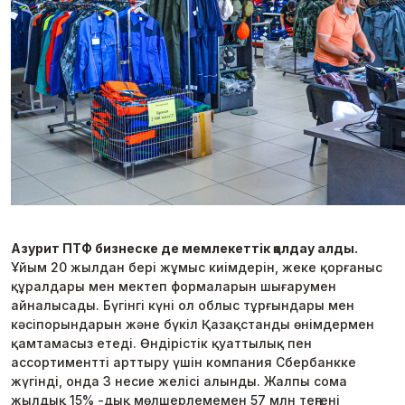
Азурит ПТФ бизнеске де мемлекеттік қолдау алды.
Ұйым 20 жылдан бері жұмыс киімдерін, жеке қорғаныс
құралдары мен мектеп формаларын шығарумен
айналысады. Бүгінгі күні ол облыс тұрғындары мен
кәсіпорындарын және бүкіл Қазақстанды өнімдермен
қамтамасыз етеді. Өндірістік қуаттылық пен
ассортиментті арттыру үшін компания Сбербанкке
жүгінді, онда 3 несие желісі алынды. Жалпы сома
жылдық 15% -дық мөлшерлемемен 57 млн ​​теңгені