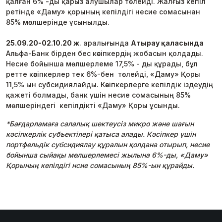
қалған 6% -ды қарыз алушылар төлейді. Жалғыз кепіл
ретінде «Даму» қорының кепілдігі несие сомасынан
85% мөлшерінде ұсынылды.
25.09.20-02.10.20 ж
. аралығында
Атырау қаласында
Альфа-Банк бірден бес кәсіпкердің жобасын қолдады.
Несие бойынша мөлшерлеме 17,5% - ды құрады, бұл
ретте кәсіпкерлер тек 6%-бен төлейді, «Даму» Қоры
11,5% ын субсидиялайды. Кәсіпкерлерге кепілдік іздеудің
қажеті болмады, банк үшін несие сомасының 85%
мөлшеріндегі кепілдікті «Даму» Қоры ұсынды.
*Бағдарламаға салалық шектеусіз микро және шағын
кәсіпкерлік субъектілері қатыса алады. Кәсіпкер үшін
портфельдік субсидиялау құралын қолдана отырып, несие
бойынша сыйақы мөлшерлемесі жылына 6%-ды, «Даму»
Қорының кепілдігі нсие сомасының 85%-ын құрайды.