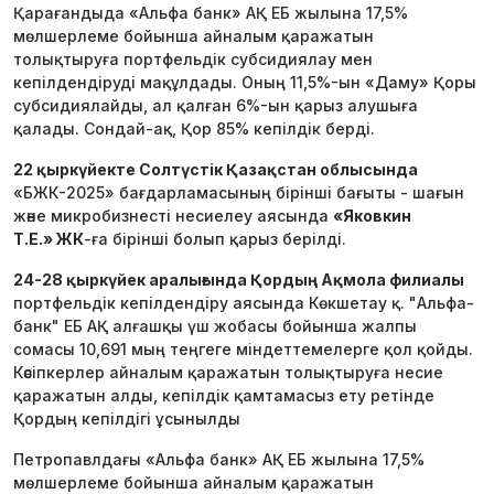
Қарағандыда «Альфа банк» АҚ ЕБ жылына 17,5%
мөлшерлеме бойынша айналым қаражатын
толықтыруға портфельдік субсидиялау мен
кепілдендіруді мақұлдады. Оның 11,5%-ын «Даму» Қоры
субсидиялайды, ал қалған 6%-ын қарыз алушыға
қалады. Сондай-ақ, Қор 85% кепілдік берді.
22 қыркүйекте Солтүстік Қазақстан облысында
«БЖК-2025» бағдарламасының бірінші бағыты - шағын
және микробизнесті несиелеу аясында
«Яковкин
Т.Е.» ЖК
-ға бірінші болып қарыз берілді.
24-28 қыркүйек аралығында Қордың Ақмола филиалы
портфельдік кепілдендіру аясында Көкшетау қ. "Альфа-
банк" ЕБ АҚ алғашқы үш жобасы бойынша жалпы
сомасы 10,691 мың теңгеге міндеттемелерге қол қойды.
Кәсіпкерлер айналым қаражатын толықтыруға несие
қаражатын алды, кепілдік қамтамасыз ету ретінде
Қордың кепілдігі ұсынылды
Петропавлдағы «Альфа банк» АҚ ЕБ жылына 17,5%
мөлшерлеме бойынша айналым қаражатын