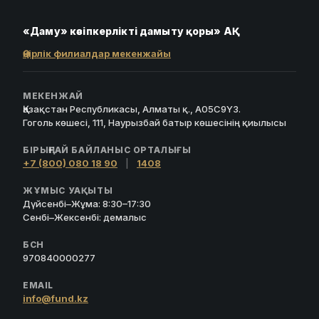
«Даму» кәсіпкерлікті дамыту қоры» АҚ
Өңірлік филиалдар мекенжайы
МЕКЕНЖАЙ
Қазақстан Республикасы, Алматы қ., A05C9Y3.
Гоголь көшесі, 111, Наурызбай батыр көшесінің қиылысы
БІРЫҢҒАЙ БАЙЛАНЫС ОРТАЛЫҒЫ
+7 (800) 080 18 90
|
1408
ЖҰМЫС УАҚЫТЫ
Дүйсенбі–Жұма: 8:30–17:30
Сенбі–Жексенбі: демалыс
БСН
970840000277
EMAIL
info@fund.kz