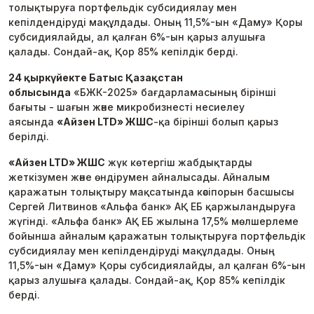
толықтыруға портфельдік субсидиялау мен
кепілдендіруді мақұлдады. Оның 11,5%-ын «Даму» Қоры
субсидиялайды, ал қалған 6%-ын қарыз алушыға
қалады. Сондай-ақ, Қор 85% кепілдік берді.
24 қыркүйекте Батыс
Қазақстан
облысында
«БЖК-2025» бағдарламасының бірінші
бағыты - шағын және микробизнесті несиелеу
аясында
«Айзен LTD» ЖШС
-қа бірінші болып қарыз
берілді.
«Айзен LTD» ЖШС
жүк көтергіш жабдықтарды
жеткізумен және өндірумен айналысады. Айналым
қаражатын толықтыру мақсатында кәсіпорын басшысы
Сергей Литвинов «Альфа банк» АҚ ЕБ қаржыландыруға
жүгінді. «Альфа банк» АҚ ЕБ жылына 17,5% мөлшерлеме
бойынша айналым қаражатын толықтыруға портфельдік
субсидиялау мен кепілдендіруді мақұлдады. Оның
11,5%-ын «Даму» Қоры субсидиялайды, ал қалған 6%-ын
қарыз алушыға қалады. Сондай-ақ, Қор 85% кепілдік
берді.