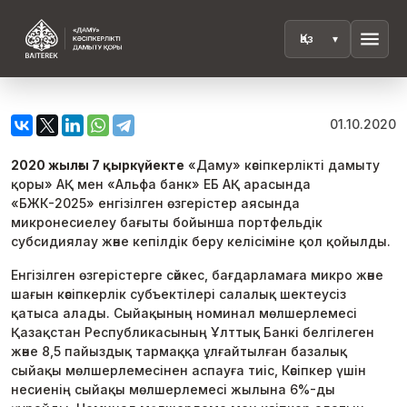
menu
01.10.2020
2020 жылғы 7 қыркүйекте
«Даму» кәсіпкерлікті дамыту
қоры» АҚ мен «Альфа банк» ЕБ АҚ арасында
«БЖК-2025» енгізілген өзгерістер аясында
микронесиелеу бағыты бойынша портфельдік
субсидиялау және кепілдік беру келісіміне қол қойылды.
Енгізілген өзгерістерге сәйкес, бағдарламаға микро және
шағын кәсіпкерлік субъектілері салалық шектеусіз
қатыса алады. Сыйақының номинал мөлшерлемесі
Қазақстан Республикасының Ұлттық Банкі белгілеген
және 8,5 пайыздық тармаққа ұлғайтылған базалық
сыйақы мөлшерлемесінен аспауға тиіс, Кәсіпкер үшін
несиенің сыйақы мөлшерлемесі жылына 6%-ды