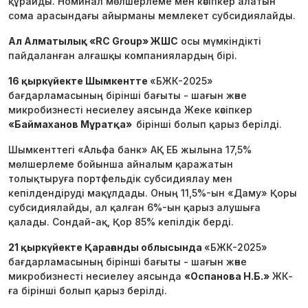
құрайды. Номинал мөлшерлеме мен кәсіпкер алатын
сома арасындағы айырманы мемлекет субсидиялайды.
Ал Алматылық «RC Group» ЖШС
осы мүмкіндікті
пайдаланған алғашқы компаниялардың бірі.
16 қыркүйекте Шымкентте
«БЖК-2025»
бағдарламасының бірінші бағыты - шағын және
микробизнесті несиелеу аясында Жеке кәсіпкер
«Баймаханов Мұратқа»
бірінші болып қарыз берілді.
Шымкенттегі «Альфа банк» АҚ ЕБ жылына 17,5%
мөлшерлеме бойынша айналым қаражатын
толықтыруға портфельдік субсидиялау мен
кепілдендіруді мақұлдады. Оның 11,5%-ын «Даму» Қоры
субсидиялайды, ал қалған 6%-ын қарыз алушыға
қалады. Сондай-ақ, Қор 85% кепілдік берді.
21 қыркүйекте Қарағанды облысында
«БЖК-2025»
бағдарламасының бірінші бағыты - шағын және
микробизнесті несиелеу аясында
«Оспанова Н.Б.»
ЖК-
ға бірінші болып қарыз берілді.