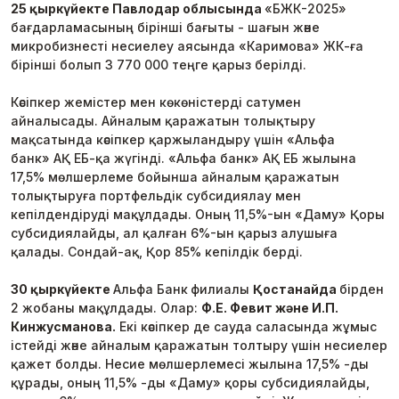
25 қыркүйекте Павлодар облысында
«БЖК-2025»
бағдарламасының бірінші бағыты - шағын және
микробизнесті несиелеу аясында «Каримова» ЖК-ға
бірінші болып 3 770 000 теңге қарыз берілді.
Кәсіпкер жемістер мен көкөністерді сатумен
айналысады. Айналым қаражатын толықтыру
мақсатында кәсіпкер қаржыландыру үшін «Альфа
банк» АҚ ЕБ-қа жүгінді. «Альфа банк» АҚ ЕБ жылына
17,5% мөлшерлеме бойынша айналым қаражатын
толықтыруға портфельдік субсидиялау мен
кепілдендіруді мақұлдады. Оның 11,5%-ын «Даму» Қоры
субсидиялайды, ал қалған 6%-ын қарыз алушыға
қалады. Сондай-ақ, Қор 85% кепілдік берді.
30 қыркүйекте
Альфа Банк
филиалы
Қостанайда
бірден
2 жобаны мақұлдады. Олар:
Ф
.Е. Февит және И.П.
Кинжусманова.
Екі кәсіпкер де сауда саласында жұмыс
істейді және айналым қаражатын толтыру үшін несиелер
қажет болды. Несие мөлшерлемесі жылына 17,5% -ды
құрады, оның 11,5% -ды «Даму» қоры субсидиялайды,