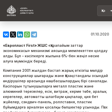
01.10.2020
«Европласт First» ЖШС
«Қарапайым заттар
экономикасы» механизмі аясында мемлекеттен қолдау
алды. Бұл – кәсіпкерге жылына 6%-бен жеңіл несие
алуға мүмкіндік береді.
Компания 2001 жылдан бастап жарық өткізгіш мөлдір
конструкциялар шығарады және Қазақстандағы осындай
өндірушілер арасында көшбасшылардың бірі саналады.
Кәсіпорын тұтынушыларға металл пластик және
алюминий терезелер, есік, витраж, керме төбе, аралық
керегелер, автоматты шлагбаум қақпалар, қия бет
жүйелер, сэндвич-панель, роллставня, пластик
бұйымдарға арналған қосалқы бөлшектер ұсынады. Пвх