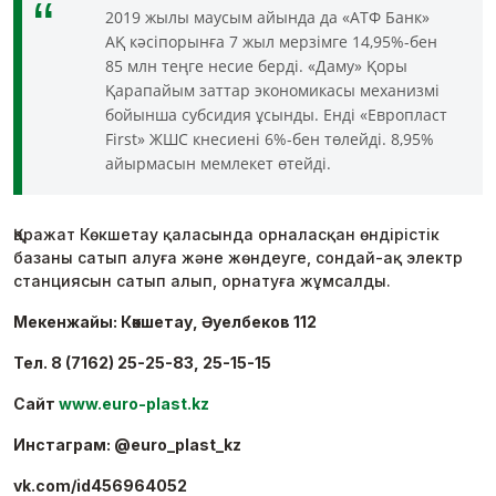
2019 жылы маусым айында да «АТФ Банк»
АҚ кәсіпорынға 7 жыл мерзімге 14,95%-бен
85 млн теңге несие берді. «Даму» Қоры
Қарапайым заттар экономикасы механизмі
бойынша субсидия ұсынды. Енді «Европласт
First» ЖШС кнесиені 6%-бен төлейді. 8,95%
айырмасын мемлекет өтейді.
Қаражат Көкшетау қаласында орналасқан өндірістік
базаны сатып алуға және жөндеуге, сондай-ақ электр
станциясын сатып алып, орнатуға жұмсалды.
Мекенжайы: Көкшетау, Әуелбеков 112
Тел. 8 (7162) 25-25-83, 25-15-15
Сайт
www.euro-plast.kz
Инстаграм: @euro_plast_kz
vk.com/id456964052