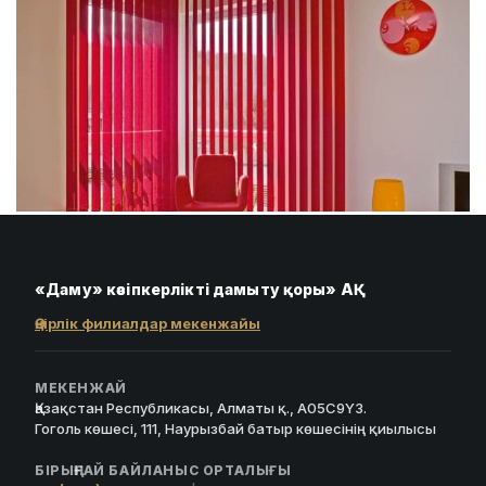
«Даму» кәсіпкерлікті дамыту қоры» АҚ
Өңірлік филиалдар мекенжайы
МЕКЕНЖАЙ
Қазақстан Республикасы, Алматы қ., A05C9Y3.
Гоголь көшесі, 111, Наурызбай батыр көшесінің қиылысы
БІРЫҢҒАЙ БАЙЛАНЫС ОРТАЛЫҒЫ