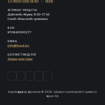
+7 (800) 080 18 90
|
1408
ЖҰМЫС УАҚЫТЫ
Дүйсенбі–Жұма: 8:30–17:30
Сенбі–Жексенбі: демалыс
БСН
970840000277
EMAIL
info@fund.kz
ҚОЛЖЕТІМДІЛІК
Экран дикторы
Барлық құқықтар қорғалған © 2026. «Даму» кәсіпкерлікті дамыту
қоры» АҚ