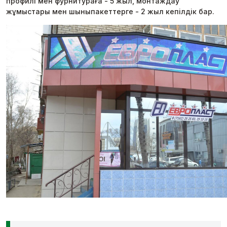
профилі мен фурнитураға - 5 жыл, монтаждау
жұмыстары мен шыныпакеттерге - 2 жыл кепілдік бар.