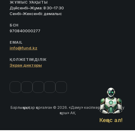
ЖҰМЫС УАҚЫТЫ
Дүйсенбі–Жұма: 8:30–17:30
Сенбі–Жексенбі: демалыс
БСН
970840000277
EMAIL
info@fund.kz
ҚОЛЖЕТІМДІЛІК
Экран дикторы
Барлық құқықтар қорғалған © 2026. «Даму» кәсіпкерлікті дамыту
қоры» АҚ
Кеңес ал!