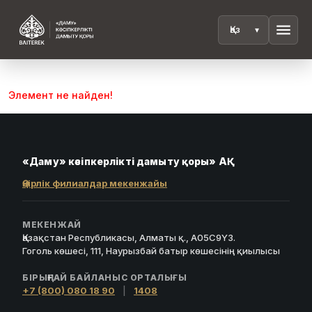
menu
Элемент не найден!
«Даму» кәсіпкерлікті дамыту қоры» АҚ
Өңірлік филиалдар мекенжайы
МЕКЕНЖАЙ
Қазақстан Республикасы, Алматы қ., A05C9Y3.
Гоголь көшесі, 111, Наурызбай батыр көшесінің қиылысы
БІРЫҢҒАЙ БАЙЛАНЫС ОРТАЛЫҒЫ
+7 (800) 080 18 90
|
1408