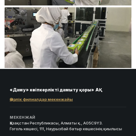
«Даму» кәсіпкерлікті дамыту қоры» АҚ
Өңірлік филиалдар мекенжайы
МЕКЕНЖАЙ
Қазақстан Республикасы, Алматы қ., A05C9Y3.
Гоголь көшесі, 111, Наурызбай батыр көшесінің қиылысы