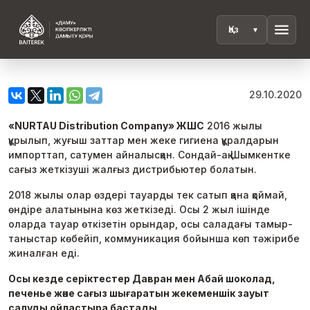
menu
29.10.2020
«NURTAU Distribution Company» ЖШС
2016 жылы
құрылып, жуғыш заттар мен жеке гигиена құралдарын
импорттап, сатумен айналысқан. Сондай-ақ Шымкентке
сағыз жеткізуші жалғыз дистрибьютер болатын.
2018 жылы олар өздері тауарды тек сатып қана қоймай,
өндіре алатынына көз жеткізеді. Осы 2 жыл ішінде
оларда тауар өткізетін орындар, осы саладағы тамыр-
таныстар көбейіп, коммуникация бойынша көп тәжірибе
жиналған еді.
Осы кезде серіктестер Давран мен Абай шоколад,
печенье және сағыз шығаратын жекеменшік зауыт
салуды ойластыра бастады.