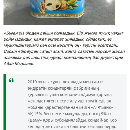
«Бұған біз бірден дайын болмадық. Бір жылға жуық уақыт
бойы іздендік, қажет ақпарат жинадық, ойластық, өз
мүмкіндіктеріміз бен осы кәсіптің оң- терісін есептедік.
Сосын «біреуден сатып алып, қайта сататын нәрсені жасай
аламыз» деп шештік»,-дейді компанияның бас директоры
Абай Мырзаев.
2019 жылы сұлы шоколады мен сағыз
өндіретін кондитерлік фабриканың
құрылысы үшін компания «Даму» қорына
жеңілдетілген несие алу үшін жүгінеді, ал
жобаны қарастырғаннан кейін «АТФБанк»
АҚ 15%-бен несие мақұлдады, оның 9%-н
«Даму» Қоры субсидиялайды, сондай-ақ Қор
кепілдің жетіспейтін бөлігіне кепілдік берді.