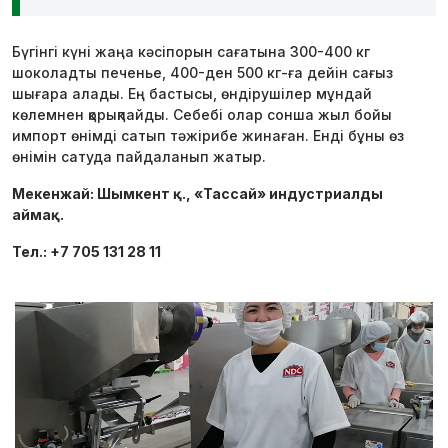
Бүгінгі күні жаңа кәсіпорын сағатына 300-400 кг
шоколадты печенье, 400-ден 500 кг-ға дейін сағыз
шығара алады. Ең бастысы, өндірушілер мұндай
көлемнен қорықпайды. Себебі олар сонша жыл бойы
импорт өнімді сатып тәжірибе жинаған. Енді бұны өз
өнімін сатуда пайдаланып жатыр.
Мекенжай: Шымкент қ., «Тассай» индустриалды
аймақ.
Тел.: +7 705 131 28 11