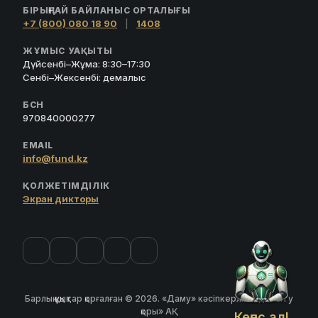
БІРЫҢҒАЙ БАЙЛАНЫС ОРТАЛЫҒЫ
+7 (800) 080 18 90
|
1408
ЖҰМЫС УАҚЫТЫ
Дүйсенбі–Жұма: 8:30–17:30
Сенбі–Жексенбі: демалыс
БСН
970840000277
EMAIL
info@fund.kz
ҚОЛЖЕТІМДІЛІК
Экран дикторы
Барлық құқықтар қорғалған © 2026. «Даму» кәсіпкерлікті дамыту
қоры» АҚ
Кеңес ал!