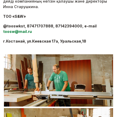
дейді компанияның негізін қалаушы және директоры
Инна Старушкина.
ТОО «S&W»
@tooswkst, 87471707888, 87142394000, e-mail
toosw@mail.ru
г.Костанай, ул.Киевская 17а, Уральская,18