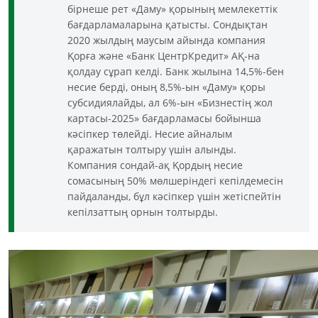
бірнеше рет «Даму» қорының мемлекеттік
бағдарламаларына қатысты. Сондықтан
2020 жылдың маусым айында компания
Қорға және «Банк ЦентрКредит» АҚ-на
қолдау сұрап келді. Банк жылына 14,5%-бен
несие берді, оның 8,5%-ын «Даму» қоры
субсидиялайды, ал 6%-ын «Бизнестің жол
картасы-2025» бағдарламасы бойынша
кәсіпкер төлейді. Несие айналым
қаражатын толтыру үшін алынды.
Компания сондай-ақ Қордың несие
сомасының 50% мөлшеріндегі кепілдемесін
пайдаланды, бұл кәсіпкер үшін жетіспейтін
кепілзаттың орнын толтырды.