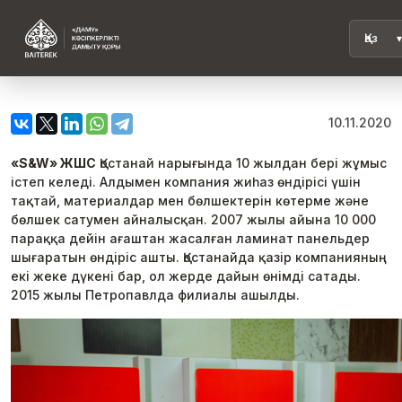
10.11.2020
«S&W» ЖШС
Қостанай нарығында 10 жылдан бері жұмыс
істеп келеді. Алдымен компания жиһаз өндірісі үшін
тақтай, материалдар мен бөлшектерін көтерме және
бөлшек сатумен айналысқан. 2007 жылы айына 10 000
параққа дейін ағаштан жасалған ламинат панельдер
шығаратын өндіріс ашты. Қостанайда қазір компанияның
екі жеке дүкені бар, ол жерде дайын өнімді сатады.
2015 жылы Петропавлда филиалы ашылды.