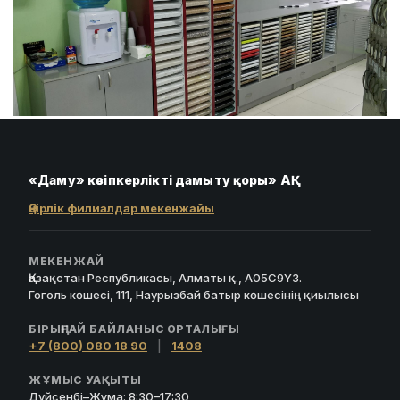
«Даму» кәсіпкерлікті дамыту қоры» АҚ
Өңірлік филиалдар мекенжайы
МЕКЕНЖАЙ
Қазақстан Республикасы, Алматы қ., A05C9Y3.
Гоголь көшесі, 111, Наурызбай батыр көшесінің қиылысы
БІРЫҢҒАЙ БАЙЛАНЫС ОРТАЛЫҒЫ
+7 (800) 080 18 90
|
1408
ЖҰМЫС УАҚЫТЫ
Дүйсенбі–Жұма: 8:30–17:30