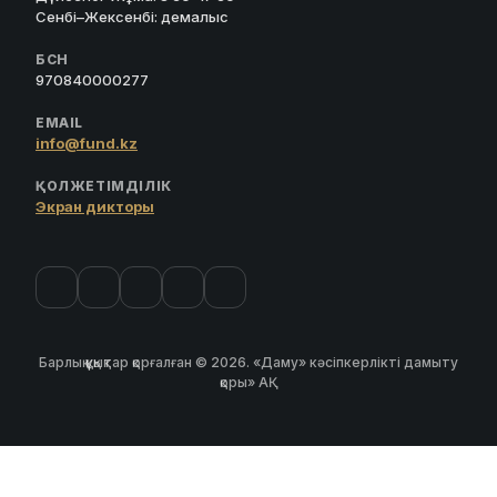
Сенбі–Жексенбі: демалыс
БСН
970840000277
EMAIL
info@fund.kz
ҚОЛЖЕТІМДІЛІК
Экран дикторы
Барлық құқықтар қорғалған © 2026. «Даму» кәсіпкерлікті дамыту
қоры» АҚ