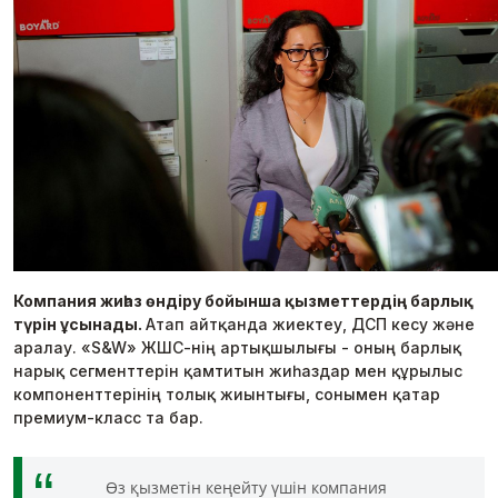
Компания жиһаз өндіру бойынша қызметтердің барлық
түрін ұсынады.
Атап айтқанда жиектеу, ДСП кесу және
аралау. «S&W» ЖШС-нің артықшылығы - оның барлық
нарық сегменттерін қамтитын жиһаздар мен құрылыс
компоненттерінің толық жиынтығы, сонымен қатар
премиум-класс та бар.
Өз қызметін кеңейту үшін компания