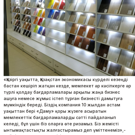
«Қазіргі уақытта, Қазақстан экономикасы күрделі кезеңді
бастан кешіріп жатқан кезде, мемлекет әр кәсіпкерге әр
түрлі қолдау бағдарламалары арқылы жаңа бизнес
ашуға немесе жұмыс істеп тұрған бизнесті дамытуға
мүмкіндік береді. Біздің компания 10 жылдан астам
уақыттан бері «Даму» қоры жүзеге асыратын
мемлекеттік бағдарламаларды сәтті пайдаланып
келеді, бұл үшін біз оларға өте ризамыз. Біз жемісті
ынтымақтастықты жалғастырамыз деп үміттенеміз»,-