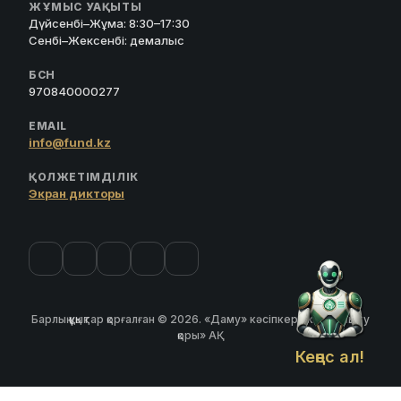
ЖҰМЫС УАҚЫТЫ
Дүйсенбі–Жұма: 8:30–17:30
Сенбі–Жексенбі: демалыс
БСН
970840000277
EMAIL
info@fund.kz
ҚОЛЖЕТІМДІЛІК
Экран дикторы
Барлық құқықтар қорғалған © 2026. «Даму» кәсіпкерлікті дамыту
қоры» АҚ
Кеңес ал!