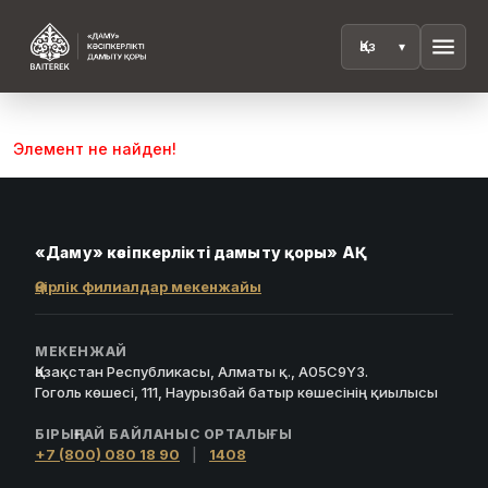
menu
Элемент не найден!
«Даму» кәсіпкерлікті дамыту қоры» АҚ
Өңірлік филиалдар мекенжайы
МЕКЕНЖАЙ
Қазақстан Республикасы, Алматы қ., A05C9Y3.
Гоголь көшесі, 111, Наурызбай батыр көшесінің қиылысы
БІРЫҢҒАЙ БАЙЛАНЫС ОРТАЛЫҒЫ
+7 (800) 080 18 90
|
1408