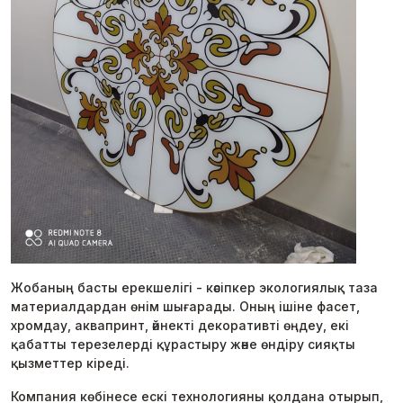
Жобаның басты ерекшелігі - кәсіпкер экологиялық таза
материалдардан өнім шығарады. Оның ішіне фасет,
хромдау, аквапринт, әйнекті декоративті өңдеу, екі
қабатты терезелерді құрастыру және өндіру сияқты
қызметтер кіреді.
Компания көбінесе ескі технологияны қолдана отырып,