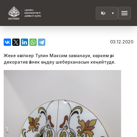
menu
03.12.2020
Жеке кәсіпкер Тулин Максим заманауи, көркем әрі
декоратив әйнек өңдеу шеберханасын кеңейтуде.