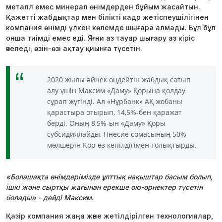
металл емес минерал өнімдерден бұйым жасайтын.
Қажетті жабдықтар мен білікті кадр жетіспеушілігінен
компания өнімді үлкен көлемде шығара алмады. Бұл бұл
онша тиімді емес еді. Яғни аз тауар шығару аз кіріс
әкеледі, өзін-өзі ақтау қиынға түсетін.
2020 жылы әйнек өңдейтін жабдық сатып
алу үшін Максим «Даму» Қорына қолдау
сұрап жүгінді. Ал «Нұрбанк» АҚ жобаны
қарастыра отырып, 14,5%-бен қаражат
берді. Оның 8,5%-ын «Даму» Қоры
субсидиялайды, Ннесие сомасының 50%
мөлшерін Қор өз кепілдігімен толықтырды.
«Болашақта өнімдерімізде ұлттық нақыштар басым болып,
ішкі және сыртқы жағынан ерекше ою-өрнектер түсетін
болады» - дейді Максим.
Қазір компания жаңа және жетілдірілген технологиялар,