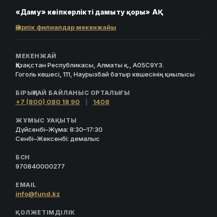
«Даму» кәсіпкерлікті дамыту қоры» АҚ
Өңірлік филиалдар мекенжайы
МЕКЕНЖАЙ
Қазақстан Республикасы, Алматы қ., A05C9Y3.
Гоголь көшесі, 111, Наурызбай батыр көшесінің қиылысы
БІРЫҢҒАЙ БАЙЛАНЫС ОРТАЛЫҒЫ
+7 (800) 080 18 90
|
1408
ЖҰМЫС УАҚЫТЫ
Дүйсенбі–Жұма: 8:30–17:30
Сенбі–Жексенбі: демалыс
БСН
970840000277
EMAIL
info@fund.kz
ҚОЛЖЕТІМДІЛІК