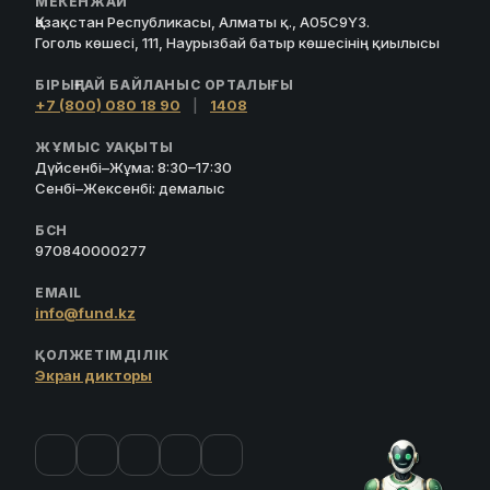
МЕКЕНЖАЙ
Қазақстан Республикасы, Алматы қ., A05C9Y3.
Гоголь көшесі, 111, Наурызбай батыр көшесінің қиылысы
БІРЫҢҒАЙ БАЙЛАНЫС ОРТАЛЫҒЫ
+7 (800) 080 18 90
|
1408
ЖҰМЫС УАҚЫТЫ
Дүйсенбі–Жұма: 8:30–17:30
Сенбі–Жексенбі: демалыс
БСН
970840000277
EMAIL
info@fund.kz
ҚОЛЖЕТІМДІЛІК
Экран дикторы