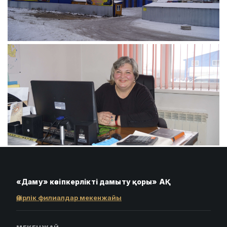
«Даму» кәсіпкерлікті дамыту қоры» АҚ
Өңірлік филиалдар мекенжайы