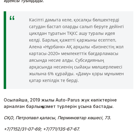
идеясы туындады.
Кәсіпті дамыта келе, қосалқы бөлшектерді
сатудан бастап оларды салып беруге дейінгі
циклдан тұратын ТҚКС ашу туралы идея
келді. Барлық қажетті қаржыны есептеп,
Алена «Нұрбанк» АҚ арқылы «Бизнестің жол
картасы-2020» мемлекеттік бағдарламасы
аясында несие алды. Субсидияның
арқасында несиенің сыйақы мөлшерлемесі
жылына 6% құрайды. «Даму» қоры мұнымен
қатар кепілдік те берді.
Осылайша, 2019 жылы Auto-Parus жүк көліктеріне
арналған барлық қызмет түрлерін ұсына бастады.
СҚО, Петропавл қаласы, Перминовтар көшесі, 73.
+7/7152/31-07-69; +7/771/135-67-67.