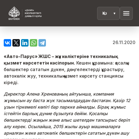
menu
26.11.2020
«Авто-Парус» ЖШС – жүк көліктеріне техникалық
қызмет көрсететін кәсіпорын.
Кешен құрамына: қосалқы
бөлшектер сататын дүкен, дөңгелектерді құрастыру,
автокөлік жуу, техникалық қызмет көрсету станциясы
кіреді.
Директор Алена Хренованың айтуынша, компания
жұмысын әу баста жүк тасымалдаудан бастаған. Қазір 12
ұзын тіркемелі көлігі бар паркке айналды. Бірақ жұмыс
істейтін барлық дүние бұзылуға бейім. Қосалқы
бөлшектерді жақын және алыс шетелден тапсырыс беріп
алу керек. Осылайша, 2015 жылы ауыр машиналарға
арналған жеке автокөлік бөлшектерін сататын дүкен ашу