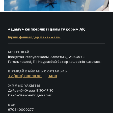
«Даму» кәсіпкерлікті дамыту қоры» АҚ
Өңірлік филиалдар мекенжайы
МЕКЕНЖАЙ
Қазақстан Республикасы, Алматы қ., A05C9Y3.
Гоголь көшесі, 111, Наурызбай батыр көшесінің қиылысы
БІРЫҢҒАЙ БАЙЛАНЫС ОРТАЛЫҒЫ
+7 (800) 080 18 90
|
1408
ЖҰМЫС УАҚЫТЫ
Дүйсенбі–Жұма: 8:30–17:30
Сенбі–Жексенбі: демалыс
БСН
970840000277