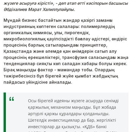
жүзеге асыруға кірісті», - деп атап өтті кәсіпорын басшысы
Әбдіхалиев Марат Халиллулайұлы.
Мұндай бизнес бастайтын жандар қазіргі заманғы
индустрияның көптеген салалары: полимерлердің
органикалық химиясы, улы, пирогендік,
микробиологиялық қауіпсіздікті бағалау әдістері, өндіріс
процесінің барлық сатыларындағы принциптер,
Қазақстанда және әлемде қан өнімдерін сатып алу
процесінің ерекшеліктері, трансфузия саласындағы жаңа
тенденциялар сияқты көп саладан хабары болуы керек.
Бірақ маңызды фактор - мамандар тобы. Олардың
тәжірибесінсіз бұл бірегей жүйе қымбат жабдықтың
пайдасыз үйіндісіне айналады.
Осы бірегей идеяны жүзеге асыруда сенімді
қаржылық механизм маңызды. Бұл жобада
әртүрлі қаржы құралдары қолданылды.
Шетелдік инвестициялар да бар, жергілікті
инвесторлар да қызықты. «ҚДБ» банкі