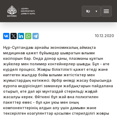
menu
10.12.2020
Нұр-Сұлтандағы арнайы экономикалық аймақта
медицинаға қажет бұйымдар шығаратын ғылыми
кәсіпорын бар. Онда донор қаны, плазманы құятын
жүйелер мен полимер контейнерлер шығады. Бұл - өте
күрделі процесс. Жоғары біліктілікті қажет етеді және
көптеген жылдар бойғы ғылыми жетістіктер мен
жұмыстардың нәтижесі. Әрбір өнімді жасау барысында
еуропа өндірісіндегі заманауи жабдықтарын пайдалана
отырып, өте дәл әрі мұнтаздай стерильді жағдай
жасалуы керек. Өйткені бұл жай ғана полиэтилен
пакеттер емес - бұл қан ұюы мен оның
компоненттерінің алдын алу үшін дамыған және
тексерілген коагулянттар қосылған стерилділігі жоғары