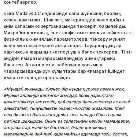
контейнерлер.
«Eira Med» ЖШС өндірісінде сапа жүйесінің барлық
кезеңі қамтылған. Шикізат, материалдар және дайын
өнім сапасын өз зертханасында тексеріп, бақылайды.
Микробиологиялық, спектрофотометриялық сәйкестікті,
физикалық-химиялық параметрлерді тексеру мұқият
және мүлтіксіз жүзеге асырылады. Тауарлардың әр
партиясын жарылып кетпеуі үшін бөлек тексереді. Тіпті
өндіріс ғимараты зарарсыздандыру аймақтарына
бөлінген. Ал өндірістік шеберхана қосымша
«зарарсыздандыру» құлыптары бар «ғимарат ішіндегі
ғимарат» түрінде орналасқан.
«Мұндай ауқымды бизнес бір күнде құрыла салған жоқ.
Мұның алдында көптеген жылдар бойы нарықтағы
қажеттіліктер зерттеліп, қай салада бәсекелестер аз екені
анықталып, тыңғылықты бизнес-жоспар жазылды. Мені
осы бизнесті бастағанға дейін, осы салада білікті адам
ретінде шақырды. Оның өз саласының кәсіби мамандары,
энтузиастар және ең бастысы, біздің қоғамның
мәселелеріне бей-жай қарамайтын адамдар тобы бастап,