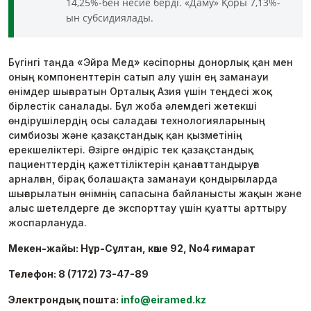
14,25%-бен несие берді. «Даму» Қоры 7,13%-
ын субсидиялады.
Бүгінгі таңда «Эйра Мед» кәсіпорны донорлық қан мен
оның компоненттерін сатып алу үшін ең заманауи
өнімдер шығаратын Орталық Азия үшін теңдесі жоқ
бірлестік саналады. Бұл жоба әлемдегі жетекші
өндірушілердің осы саладағы технологияларының
симбиозы және қазақстандық қан қызметінің
ерекшеліктері. Әзірге өндіріс тек қазақстандық
пациенттердің қажеттіліктерін қанағаттандыруға
арналған, бірақ болашақта заманауи қондырғыларда
шығарылатын өнімнің сапасына байланысты жақын және
алыс шетелдерге де экспорттау үшін қуатты арттыру
жоспарлануда.
Мекен-жайы: Нұр-Сұлтан, көше 92, No4 ғимарат
Телефон: 8 (7172) 73-47-89
Электрондық пошта:
info@eiramed.kz