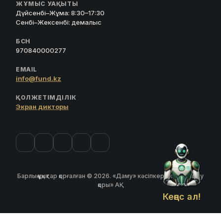
ЖҰМЫС УАҚЫТЫ
Дүйсенбі–Жұма: 8:30–17:30
Сенбі–Жексенбі: демалыс
БСН
970840000277
EMAIL
info@fund.kz
ҚОЛЖЕТІМДІЛІК
Экран дикторы
Барлық құқықтар қорғалған © 2026. «Даму» кәсіпкерлікті дамыту
қоры» АҚ
Кеңес ал!