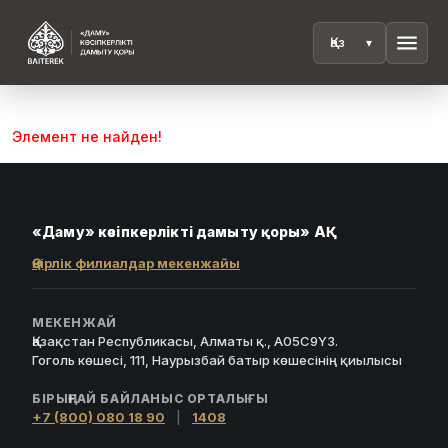
menu
Элемент не найден!
«Даму» кәсіпкерлікті дамыту қоры» АҚ
Өңірлік филиалдар мекенжайы
МЕКЕНЖАЙ
Қазақстан Республикасы, Алматы қ., A05C9Y3.
Гоголь көшесі, 111, Наурызбай батыр көшесінің қиылысы
БІРЫҢҒАЙ БАЙЛАНЫС ОРТАЛЫҒЫ
+7 (800) 080 18 90
|
1408