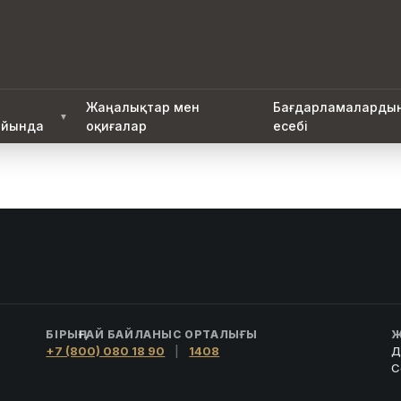
Жаңалықтар мен
Бағдарламаларды
▼
йында
оқиғалар
есебі
БІРЫҢҒАЙ БАЙЛАНЫС ОРТАЛЫҒЫ
Ж
+7 (800) 080 18 90
|
1408
Д
С