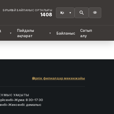
БІРЫҢҒАЙ БАЙЛАНЫС ОРТАЛЫҒЫ

1408
ң
Пайдалы
Сатып
Байланыс
▼
▼
ақпарат
алу
Өңірлік филиалдар мекенжайы
ҰМЫС УАҚЫТЫ
үйсенбі–Жұма: 8:30–17:30
енбі–Жексенбі: демалыс