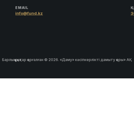
EMAIL
Қ
info@fund.kz
Э
Барлық құқықтар қорғалған © 2026. «Даму» кәсіпкерлікті дамыту қоры» АҚ