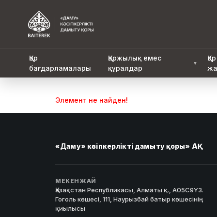
Қор
Қаржылық емес
Қор
▼
бағдарламалары
құралдар
жа
Элемент не найден!
«Даму» кәсіпкерлікті дамыту қоры» АҚ
МЕКЕНЖАЙ
Қазақстан Республикасы, Алматы қ., A05C9Y3.
Гоголь көшесі, 111, Наурызбай батыр көшесінің
қиылысы