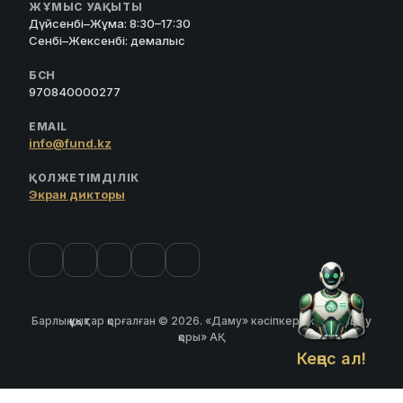
ЖҰМЫС УАҚЫТЫ
Дүйсенбі–Жұма: 8:30–17:30
Сенбі–Жексенбі: демалыс
БСН
970840000277
EMAIL
info@fund.kz
ҚОЛЖЕТІМДІЛІК
Экран дикторы
Барлық құқықтар қорғалған © 2026. «Даму» кәсіпкерлікті дамыту
қоры» АҚ
Кеңес ал!