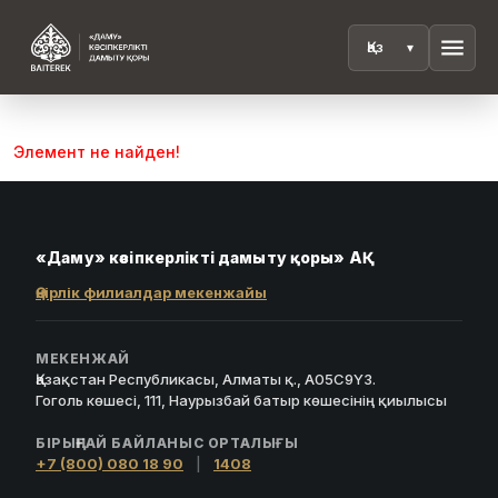
menu
Элемент не найден!
«Даму» кәсіпкерлікті дамыту қоры» АҚ
Өңірлік филиалдар мекенжайы
МЕКЕНЖАЙ
Қазақстан Республикасы, Алматы қ., A05C9Y3.
Гоголь көшесі, 111, Наурызбай батыр көшесінің қиылысы
БІРЫҢҒАЙ БАЙЛАНЫС ОРТАЛЫҒЫ
+7 (800) 080 18 90
|
1408