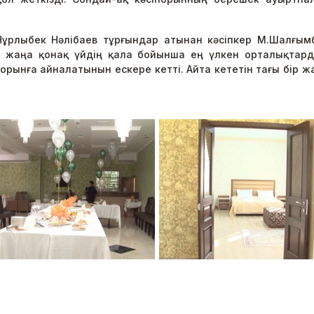
 Нұрлыбек Нәлібаев тұрғындар атынан кәсіпкер М.Шалғы
п, жаңа қонақ үйдің қала бойынша ең үлкен орталықтар
орынға айналатынын ескере кетті. Айта кететін тағы бір 