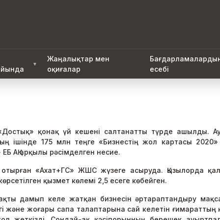
Жаңалықтар мен
Бағдарламаларды
▼
йында
оқиғалар
есебі
«Достық» қонақ үй кешені салтанатты түрде ашылды. А
ң ішінде 175 млн теңге «Бизнестің жол картасы 2020»
ЕБ АҚ арқылы рәсімделген несие.
тырған «Ахат+ГС» ЖШС жүзеге асыруда. Қызылорда қал
өрсетілген қызмет көлемі 2,5 есеге көбейген.
ақты дамып келе жатқан бизнесін әртараптандыру мақ
егі және жоғары сапа талаптарына сай келетін ғимараттың
 қол жеткізді. Сондай-ақ кәсіпорынның берешек ауыртп