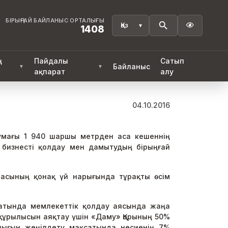
БІРЫҢҒАЙ БАЙЛАНЫС ОРТАЛЫҒЫ

1408
ң
Пайдалы
Сатып
Байланыс
▼
▼
ақпарат
алу
04.10.2016
умағы 1 940 шаршы метрден аса кешеннің
 бизнесті қолдау мен дамытудың бірыңғай
асының қонақ үй нарығында тұрақты өсім
сатында мемлекеттік қолдау аясында жаңа
 құрылысын аяқтау үшін «Даму» Қорының 50%
алығын жеңілдету мақсатында несиенің 7%