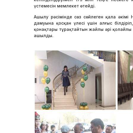
үстемесін мемлекет өтейді.
Ашылу рәсімінде сөз сөйлеген қала әкімі
дамуына қосқан үлесі үшін алғыс білдірі
қонақтары тұрақтайтын жайлы әрі қолайлы 
ашылды.