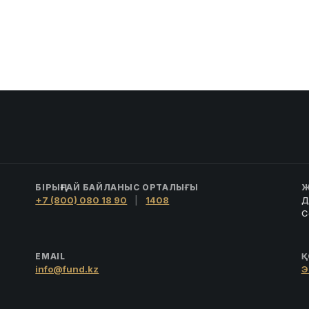
БІРЫҢҒАЙ БАЙЛАНЫС ОРТАЛЫҒЫ
Ж
+7 (800) 080 18 90
|
1408
Д
С
EMAIL
Қ
info@fund.kz
Э