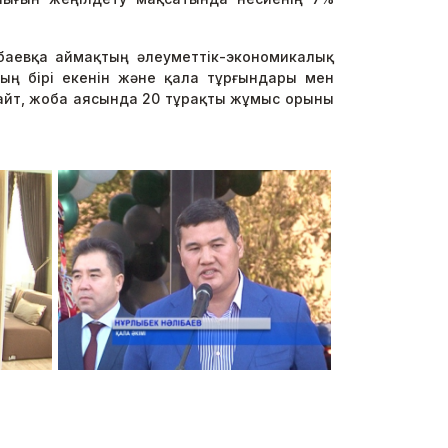
мбаевқа аймақтың әлеуметтік-экономикалық
дың бірі екенін және қала тұрғындары мен
жайт, жоба аясында 20 тұрақты жұмыс орыны