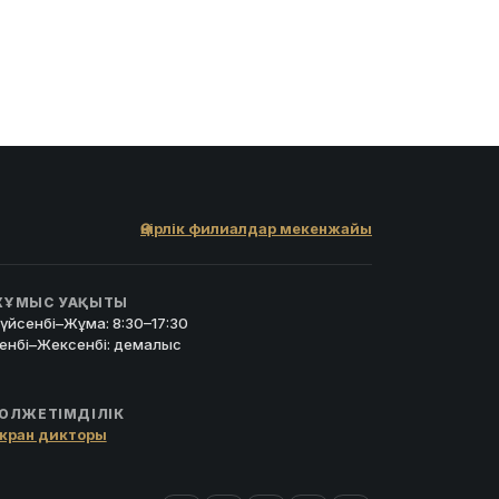
Өңірлік филиалдар мекенжайы
ҰМЫС УАҚЫТЫ
үйсенбі–Жұма: 8:30–17:30
енбі–Жексенбі: демалыс
ОЛЖЕТІМДІЛІК
кран дикторы