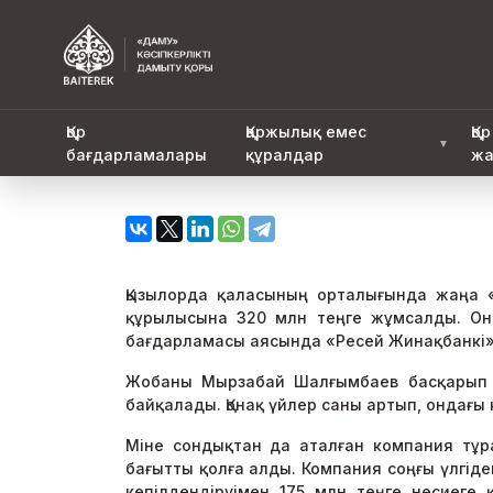
Қор
Қаржылық емес
Қор
▼
бағдарламалары
құралдар
жа
Қызылорда қаласының орталығында жаңа 
құрылысына 320 млн теңге жұмсалды. Оны
бағдарламасы аясында «Ресей Жинақбанкі» 
Жобаны Мырзабай Шалғымбаев басқарып о
байқалады. Қонақ үйлер саны артып, ондағы к
Міне сондықтан да аталған компания тұр
бағытты қолға алды. Компания соңғы үлгід
кепілдендіруімен 175 млн теңге несиеге