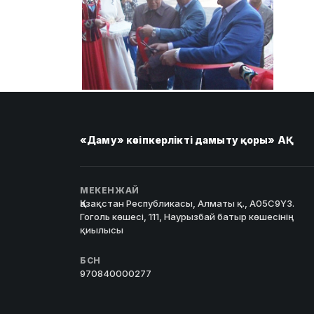
«Даму» кәсіпкерлікті дамыту қоры» АҚ
МЕКЕНЖАЙ
Қазақстан Республикасы, Алматы қ., A05C9Y3.
Гоголь көшесі, 111, Наурызбай батыр көшесінің
қиылысы
БСН
970840000277