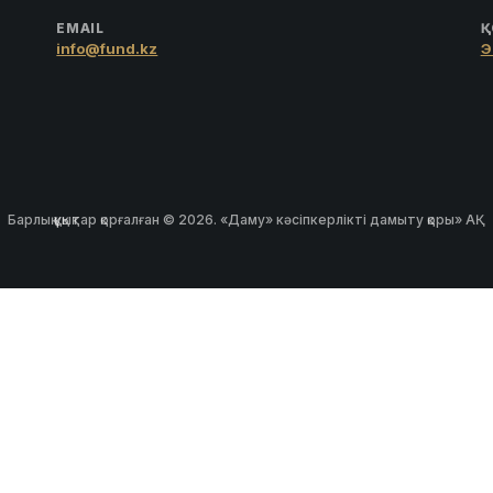
EMAIL
Қ
info@fund.kz
Э
Барлық құқықтар қорғалған © 2026. «Даму» кәсіпкерлікті дамыту қоры» АҚ