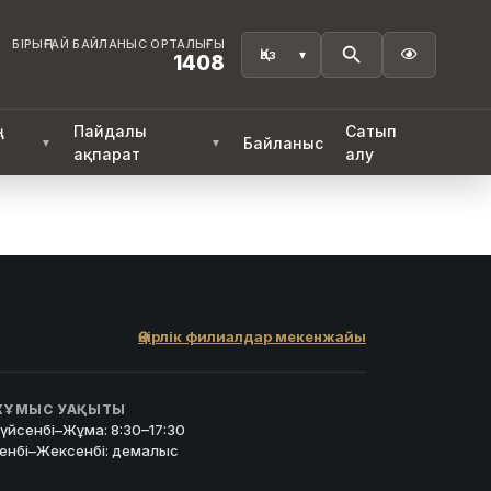
БІРЫҢҒАЙ БАЙЛАНЫС ОРТАЛЫҒЫ

1408
ң
Пайдалы
Сатып
Байланыс
▼
▼
ақпарат
алу
Өңірлік филиалдар мекенжайы
ҰМЫС УАҚЫТЫ
үйсенбі–Жұма: 8:30–17:30
енбі–Жексенбі: демалыс