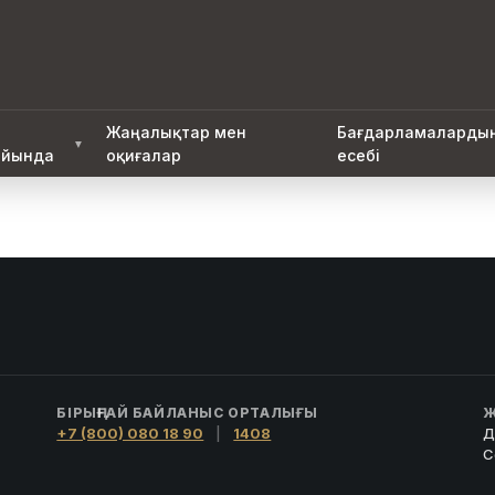
Жаңалықтар мен
Бағдарламаларды
▼
йында
оқиғалар
есебі
БІРЫҢҒАЙ БАЙЛАНЫС ОРТАЛЫҒЫ
Ж
+7 (800) 080 18 90
|
1408
Д
С