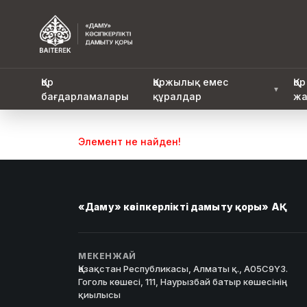
Қор
Қаржылық емес
Қор
▼
бағдарламалары
құралдар
жа
Элемент не найден!
«Даму» кәсіпкерлікті дамыту қоры» АҚ
МЕКЕНЖАЙ
Қазақстан Республикасы, Алматы қ., A05C9Y3.
Гоголь көшесі, 111, Наурызбай батыр көшесінің
қиылысы