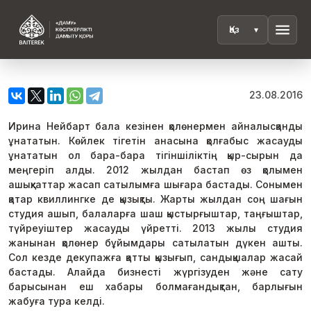
menu
23.08.2016
Ирина Нейбарт бала кезінен қолөнермен айналысқанды
ұнататын. Көйлек тігетін анасына қолғабыс жасауды
ұнататын ол бара-бара тігіншіліктің қыр-сырын да
меңгеріп алды. 2012 жылдан бастап өз қолымен
ашықхаттар жасап сатылымға шығара бастады. Сонымен
қатар квиллингке де қызықты. Жарты жылдан соң шағын
студия ашып, балаларға шаш қыстырғыштар, таңғыштар,
түйреуіштер жасауды үйретті. 2013 жылы студия
жанынан қолөнер бұйымдары сатылатын дүкен ашты.
Сол кезде декупажға қатты қызығып, сандықшалар жасай
бастады. Алайда бизнесті жүргізуден және сату
барысынан еш хабары болмағандықтан, барлығын
жабуға тура келді.