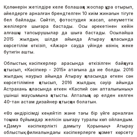
Қолөнерін жетілдіре келе болашаққа жоспар құра отырып,
әйелдерге арналған брендтелген 10 киім жинағын тігуге
бел байлады. Сөйтіп, фотостудия жасап, әлеуметтік
желілерге шығара бастады. Осы әрекетінен кейін
алғашқы тапсырушылар да шыға бастады. Осылайша
2015 жылдың шілде айында Атырау қаласында
көрсетілім өткізіп, «Ажар» сауда үйінде өзінің жеке
бутигін ашты.
Облыстық кәсіпкерлер арасында өткізілген байқауға
қатысып, «Кәсіпкер - 2015» атағына да ие болды. 2016
жылдың наурыз айында Атырау қаласында өткен сән
көрсетіліміне қатысып, 2016 жылдың сәуір айында
Астрахань қаласында өткен «Каспий сән апталығының»
үшінші маусымына қатысты. Апталыққа әр елден келген
40-тан астам дизайнер қатысқан болатын.
«Өз өндірісімді кеңейтіп және тағы бір үйге арналған
тоқыма бұйымдар желісін шығару туралы көп ойландым.
«Даму» кәсіпкерлікті дамыту Қорының» Атырау
облыстық филиалындағы кәсіпкерлерге қызмет көрсету