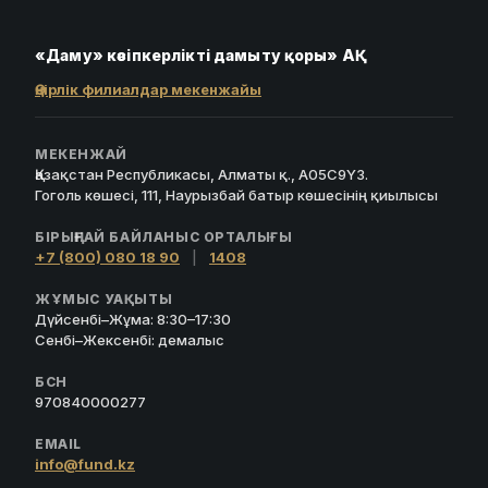
«Даму» кәсіпкерлікті дамыту қоры» АҚ
Өңірлік филиалдар мекенжайы
МЕКЕНЖАЙ
Қазақстан Республикасы, Алматы қ., A05C9Y3.
Гоголь көшесі, 111, Наурызбай батыр көшесінің қиылысы
БІРЫҢҒАЙ БАЙЛАНЫС ОРТАЛЫҒЫ
+7 (800) 080 18 90
|
1408
ЖҰМЫС УАҚЫТЫ
Дүйсенбі–Жұма: 8:30–17:30
Сенбі–Жексенбі: демалыс
БСН
970840000277
EMAIL
info@fund.kz