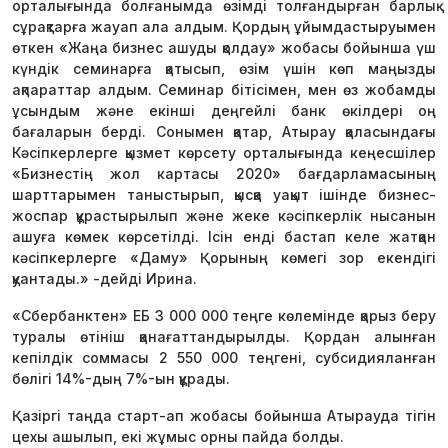
орталығында болғанымда өзімді толғандырған барлық
сұрақтарға жауап ала алдым. Қордың ұйымдастыруымен
өткен «Жаңа бизнес ашуды қолдау» жобасы бойынша үш
күндік семинарға қатысып, өзім үшін көп маңызды
ақпараттар алдым. Семинар бітісімен, мен өз жобамды
ұсындым және екінші деңгейлі банк өкілдері оң
бағаларын берді. Сонымен қатар, Атырау қаласындағы
Кәсіпкерлерге қызмет көрсету орталығында кеңесшілер
«Бизнестің жол картасы 2020» бағдарламасының
шарттарымен таныстырып, қысқа уақыт ішінде бизнес-
жоспар құрастырылып және жеке кәсіпкерлік нысанын
ашуға көмек көрсетілді. Ісін енді бастап келе жатқан
кәсіпкерлерге «Даму» Қорының көмегі зор екендігі
қуантады.» -дейді Ирина.
«Сбербанктен» ЕБ 3 000 000 теңге көлемінде қарыз беру
туралы өтініш қанағаттандырылды. Қордан алынған
кепілдік соммасы 2 550 000 теңгені, субсидияланған
бөлігі 14%-дың 7%-ын құрады.
Қазіргі таңда старт-ап жобасы бойынша Атырауда тігін
цехы ашылып, екі жұмыс орны пайда болды.