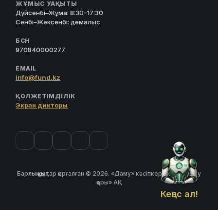
ЖҰМЫС УАҚЫТЫ
Дүйсенбі–Жұма: 8:30–17:30
Сенбі–Жексенбі: демалыс
БСН
970840000277
EMAIL
info@fund.kz
ҚОЛЖЕТІМДІЛІК
Экран дикторы
Барлық құқықтар қорғалған © 2026. «Даму» кәсіпкерлікті дамыту
қоры» АҚ
Кеңес ал!