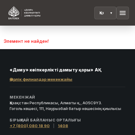
menu
Элемент не найден!
«Даму» кәсіпкерлікті дамыту қоры» АҚ
Өңірлік филиалдар мекенжайы
МЕКЕНЖАЙ
Қазақстан Республикасы, Алматы қ., A05C9Y3.
Гоголь көшесі, 111, Наурызбай батыр көшесінің қиылысы
БІРЫҢҒАЙ БАЙЛАНЫС ОРТАЛЫҒЫ
+7 (800) 080 18 90
|
1408