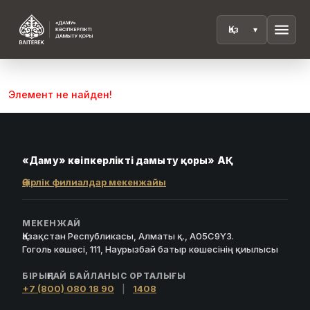
menu
Элемент не найден!
«Даму» кәсіпкерлікті дамыту қоры» АҚ
Өңірлік филиалдар мекенжайы
МЕКЕНЖАЙ
Қазақстан Республикасы, Алматы қ., A05C9Y3.
Гоголь көшесі, 111, Наурызбай батыр көшесінің қиылысы
БІРЫҢҒАЙ БАЙЛАНЫС ОРТАЛЫҒЫ
+7 (800) 080 18 90
|
1408