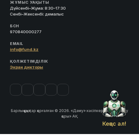
ЖҰМЫС УАҚЫТЫ
Дүйсенбі–Жұма: 8:30–17:30
Сенбі–Жексенбі: демалыс
БСН
970840000277
EMAIL
info@fund.kz
ҚОЛЖЕТІМДІЛІК
Экран дикторы
Барлық құқықтар қорғалған © 2026. «Даму» кәсіпкерлікті дамыту
қоры» АҚ
Кеңес ал!