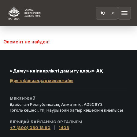
menu
Элемент не найден!
«Даму» кәсіпкерлікті дамыту қоры» АҚ
Өңірлік филиалдар мекенжайы
МЕКЕНЖАЙ
Қазақстан Республикасы, Алматы қ., A05C9Y3.
Гоголь көшесі, 111, Наурызбай батыр көшесінің қиылысы
БІРЫҢҒАЙ БАЙЛАНЫС ОРТАЛЫҒЫ
+7 (800) 080 18 90
|
1408