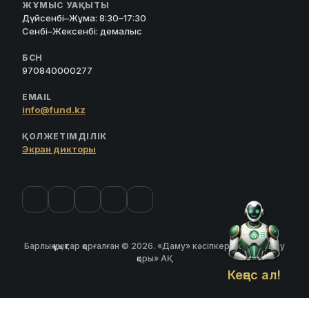
ЖҰМЫС УАҚЫТЫ
Дүйсенбі–Жұма: 8:30–17:30
Сенбі–Жексенбі: демалыс
БСН
970840000277
EMAIL
info@fund.kz
ҚОЛЖЕТІМДІЛІК
Экран дикторы
Барлық құқықтар қорғалған © 2026. «Даму» кәсіпкерлікті дамыту
қоры» АҚ
Кеңес ал!