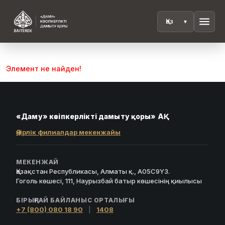
menu
Элемент не найден!
«Даму» кәсіпкерлікті дамыту қоры» АҚ
Өңірлік филиалдар мекенжайы
МЕКЕНЖАЙ
Қазақстан Республикасы, Алматы қ., A05C9Y3.
Гоголь көшесі, 111, Наурызбай батыр көшесінің қиылысы
БІРЫҢҒАЙ БАЙЛАНЫС ОРТАЛЫҒЫ
+7 (800) 080 18 90
|
1408