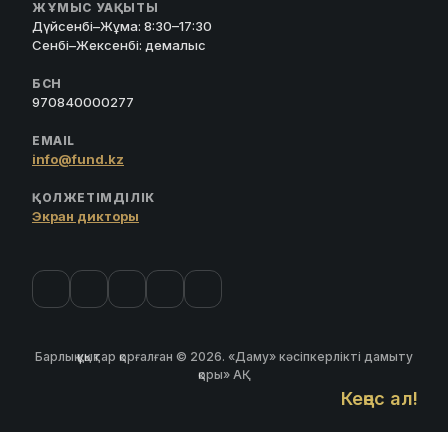
ЖҰМЫС УАҚЫТЫ
Дүйсенбі–Жұма: 8:30–17:30
Сенбі–Жексенбі: демалыс
БСН
970840000277
EMAIL
info@fund.kz
ҚОЛЖЕТІМДІЛІК
Экран дикторы
Барлық құқықтар қорғалған © 2026. «Даму» кәсіпкерлікті дамыту
қоры» АҚ
Кеңес ал!