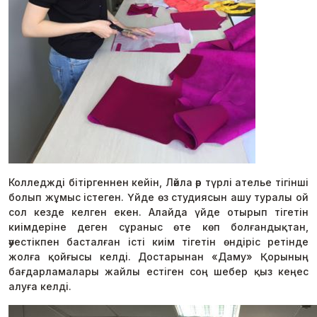
Колледжді бітіргеннен кейін, Ләйла әр түрлі ателье тігінші
болып жұмыс істеген. Үйде өз студиясын ашу туралы ой
сол кезде келген екен. Алайда үйде отырып тігетін
киімдеріне деген сұраныс өте көп болғандықтан,
әуестікпен басталған істі киім тігетін өндіріс ретінде
жолға қойғысы келді. Достарынан «Даму» Қорының
бағдарламалары жайлы естіген соң шебер қыз кеңес
алуға келді.