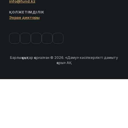
info@fund.kz
ҚОЛЖЕТІМДІЛІК
Экран дикторы
Барлық құқықтар қорғалған © 2026. «Даму» кәсіпкерлікті дамыту
қоры» АҚ