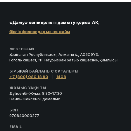
«Даму» кәсіпкерлікті дамыту қоры» АҚ
Өңірлік филиалдар мекенжайы
МЕКЕНЖАЙ
Қазақстан Республикасы, Алматы қ., A05C9Y3.
Гоголь көшесі, 111, Наурызбай батыр көшесінің қиылысы
БІРЫҢҒАЙ БАЙЛАНЫС ОРТАЛЫҒЫ
+7 (800) 080 18 90
|
1408
ЖҰМЫС УАҚЫТЫ
Дүйсенбі–Жұма: 8:30–17:30
Сенбі–Жексенбі: демалыс
БСН
970840000277
EMAIL