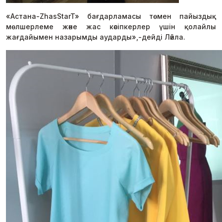
«Астана-ZhasStarT» бағдарламасы төмен пайыздық
мөлшерлеме және жас кәсіпкерлер үшін қолайлы
жағдайымен назарымды аударды»,-дейді Ләйла.