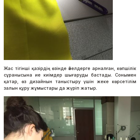
Жас тігінші қазірдің өзінде әйелдерге арналған, көпшілік
сұранысына ие киімдер шығаруды бастады. Сонымен
қатар, өз дизайнын таныстыру үшін жеке көрсетілім
залын құру жұмыстары да жүріп жатыр.