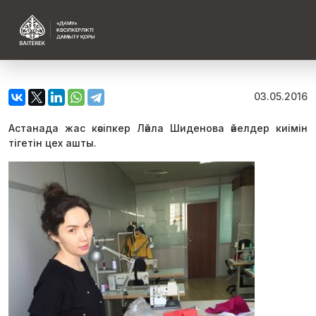
03.05.2016
Астанада жас кәсіпкер Ләйла Шиденова әйелдер киімін
тігетін цех ашты.