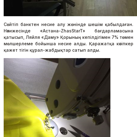
Сөйтіп банктен несие алу жөнінде шешім қабылдаған.
Нәтижесінде «Астана-ZhasStarT» бағдарламасына
қатысып, Ляйля «Даму» Қорының кепілдігімен 7% төмен
мөлшерлеме бойынша несие алды. Қаражатқа кәсіпкер
қажет тігін құрал-жабдықтар сатып алды.