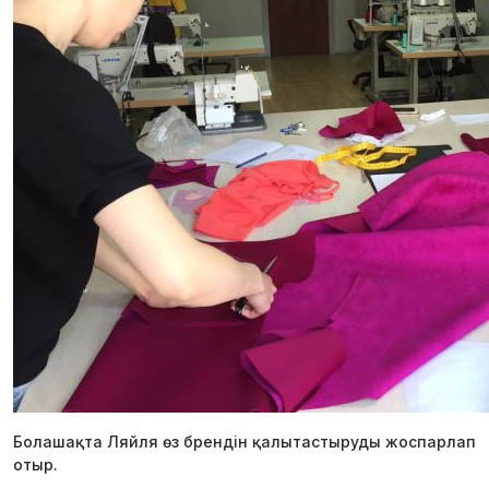
Болашақта Ляйля өз брендін қалытастыруды жоспарлап
отыр.