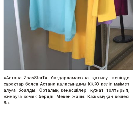
«Астана-ZhasStarT» бағдарламасына қатысу жөнінде
сұрақтар болса Астана қаласындағы КҚКО келіп мәлімет
алуға боалды. Орталық кеңесшілері құжат толтырып,
жинауға көмек береді. Мекен жайы: Қажымұқан көшесі
8а.