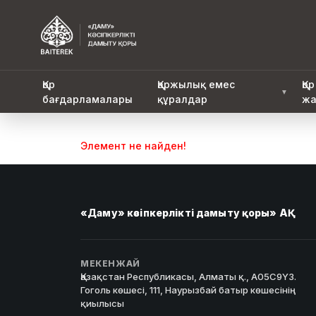
Қор
Қаржылық емес
Қор
▼
бағдарламалары
құралдар
жа
Элемент не найден!
«Даму» кәсіпкерлікті дамыту қоры» АҚ
МЕКЕНЖАЙ
Қазақстан Республикасы, Алматы қ., A05C9Y3.
Гоголь көшесі, 111, Наурызбай батыр көшесінің
қиылысы