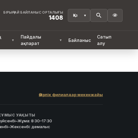
БІРЫҢҒАЙ БАЙЛАНЫС ОРТАЛЫҒЫ

1408
ң
Пайдалы
Сатып
Байланыс
▼
▼
ақпарат
алу
Өңірлік филиалдар мекенжайы
ҰМЫС УАҚЫТЫ
үйсенбі–Жұма: 8:30–17:30
енбі–Жексенбі: демалыс