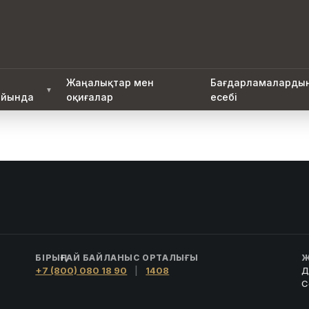
Жаңалықтар мен
Бағдарламаларды
▼
йында
оқиғалар
есебі
БІРЫҢҒАЙ БАЙЛАНЫС ОРТАЛЫҒЫ
Ж
+7 (800) 080 18 90
|
1408
Д
С