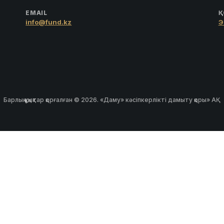
EMAIL
Қ
info@fund.kz
Э
Барлық құқықтар қорғалған © 2026. «Даму» кәсіпкерлікті дамыту қоры» АҚ