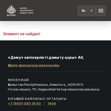
menu
Элемент не найден!
«Даму» кәсіпкерлікті дамыту қоры» АҚ
Өңірлік филиалдар мекенжайы
МЕКЕНЖАЙ
Қазақстан Республикасы, Алматы қ., A05C9Y3.
Гоголь көшесі, 111, Наурызбай батыр көшесінің қиылысы
БІРЫҢҒАЙ БАЙЛАНЫС ОРТАЛЫҒЫ
+7 (800) 080 18 90
|
1408