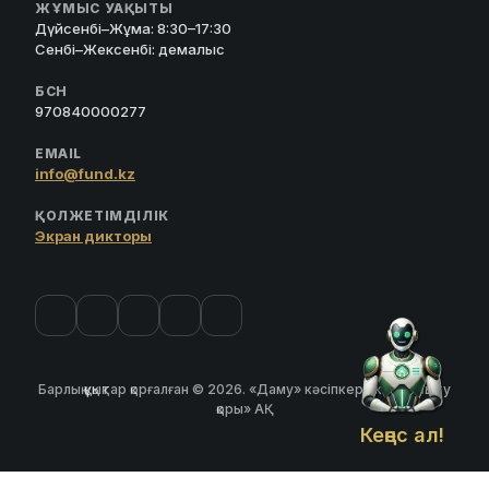
ЖҰМЫС УАҚЫТЫ
Дүйсенбі–Жұма: 8:30–17:30
Сенбі–Жексенбі: демалыс
БСН
970840000277
EMAIL
info@fund.kz
ҚОЛЖЕТІМДІЛІК
Экран дикторы
Барлық құқықтар қорғалған © 2026. «Даму» кәсіпкерлікті дамыту
қоры» АҚ
Кеңес ал!