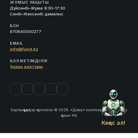
ЖҰМЫС УАҚЫТЫ
Дүйсенбі–Жұма: 8:30–17:30
Сенбі–Жексенбі: демалыс
БСН
970840000277
EMAIL
info@fund.kz
ҚОЛЖЕТІМДІЛІК
Экран дикторы
Барлық құқықтар қорғалған © 2026. «Даму» кәсіпкерлікті дамыту
қоры» АҚ
Кеңес ал!