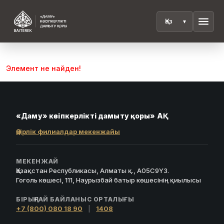
menu
Элемент не найден!
«Даму» кәсіпкерлікті дамыту қоры» АҚ
Өңірлік филиалдар мекенжайы
МЕКЕНЖАЙ
Қазақстан Республикасы, Алматы қ., A05C9Y3.
Гоголь көшесі, 111, Наурызбай батыр көшесінің қиылысы
БІРЫҢҒАЙ БАЙЛАНЫС ОРТАЛЫҒЫ
+7 (800) 080 18 90
|
1408