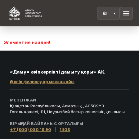
menu
Элемент не найден!
«Даму» кәсіпкерлікті дамыту қоры» АҚ
Өңірлік филиалдар мекенжайы
МЕКЕНЖАЙ
Қазақстан Республикасы, Алматы қ., A05C9Y3.
Гоголь көшесі, 111, Наурызбай батыр көшесінің қиылысы
БІРЫҢҒАЙ БАЙЛАНЫС ОРТАЛЫҒЫ
+7 (800) 080 18 90
|
1408