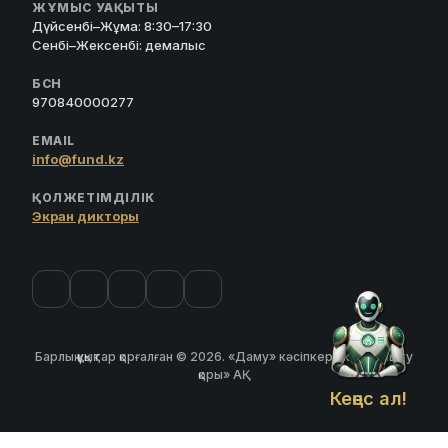
ЖҰМЫС УАҚЫТЫ
Дүйсенбі–Жұма: 8:30–17:30
Сенбі–Жексенбі: демалыс
БСН
970840000277
EMAIL
info@fund.kz
ҚОЛЖЕТІМДІЛІК
Экран дикторы
Барлық құқықтар қорғалған © 2026. «Даму» кәсіпкерлікті дамыту
қоры» АҚ
Кеңес ал!