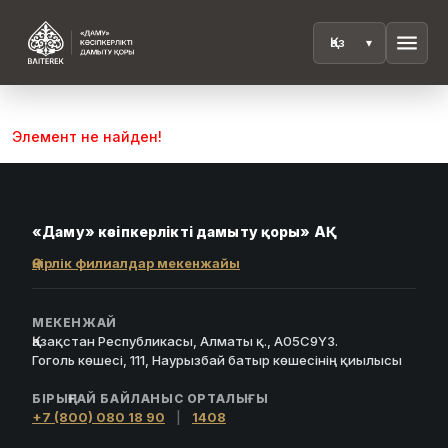
menu
Элемент не найден!
«Даму» кәсіпкерлікті дамыту қоры» АҚ
Өңірлік филиалдар мекенжайы
МЕКЕНЖАЙ
Қазақстан Республикасы, Алматы қ., A05C9Y3.
Гоголь көшесі, 111, Наурызбай батыр көшесінің қиылысы
БІРЫҢҒАЙ БАЙЛАНЫС ОРТАЛЫҒЫ
+7 (800) 080 18 90
|
1408