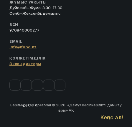
ЖҰМЫС УАҚЫТЫ
Дүйсенбі–Жұма: 8:30–17:30
Сенбі–Жексенбі: демалыс
БСН
970840000277
EMAIL
info@fund.kz
ҚОЛЖЕТІМДІЛІК
Экран дикторы
Барлық құқықтар қорғалған © 2026. «Даму» кәсіпкерлікті дамыту
қоры» АҚ
Кеңес ал!