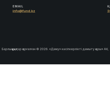
EMAIL
Қ
info@fund.kz
Э
Барлық құқықтар қорғалған © 2026. «Даму» кәсіпкерлікті дамыту қоры» АҚ