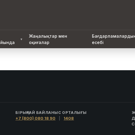
Жаңалықтар мен
Бағдарламаларды
▼
йында
оқиғалар
есебі
БІРЫҢҒАЙ БАЙЛАНЫС ОРТАЛЫҒЫ
Ж
+7 (800) 080 18 90
|
1408
Д
С