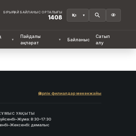
БІРЫҢҒАЙ БАЙЛАНЫС ОРТАЛЫҒЫ

1408
ң
Пайдалы
Сатып
Байланыс
▼
▼
ақпарат
алу
Өңірлік филиалдар мекенжайы
ҰМЫС УАҚЫТЫ
үйсенбі–Жұма: 8:30–17:30
енбі–Жексенбі: демалыс