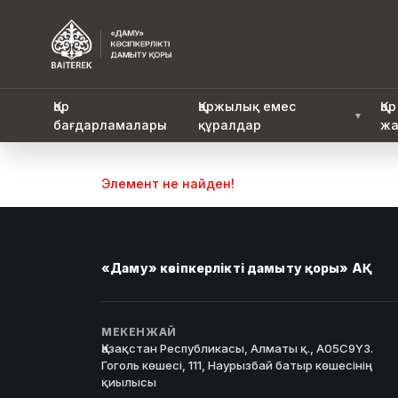
Қор
Қаржылық емес
Қор
▼
бағдарламалары
құралдар
жа
Элемент не найден!
«Даму» кәсіпкерлікті дамыту қоры» АҚ
МЕКЕНЖАЙ
Қазақстан Республикасы, Алматы қ., A05C9Y3.
Гоголь көшесі, 111, Наурызбай батыр көшесінің
қиылысы