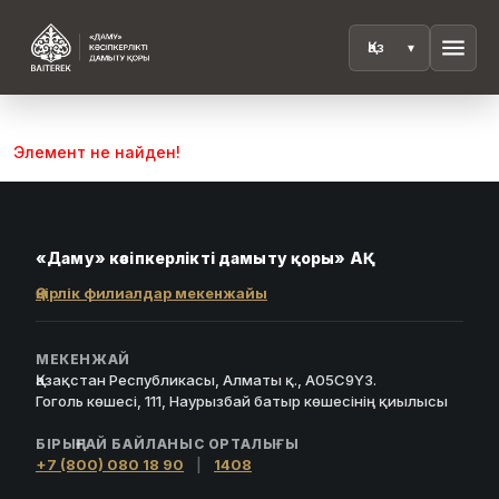
menu
Элемент не найден!
«Даму» кәсіпкерлікті дамыту қоры» АҚ
Өңірлік филиалдар мекенжайы
МЕКЕНЖАЙ
Қазақстан Республикасы, Алматы қ., A05C9Y3.
Гоголь көшесі, 111, Наурызбай батыр көшесінің қиылысы
БІРЫҢҒАЙ БАЙЛАНЫС ОРТАЛЫҒЫ
+7 (800) 080 18 90
|
1408