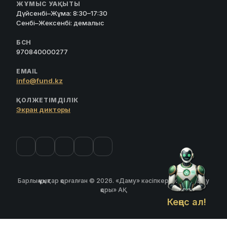
ЖҰМЫС УАҚЫТЫ
Дүйсенбі–Жұма: 8:30–17:30
Сенбі–Жексенбі: демалыс
БСН
970840000277
EMAIL
info@fund.kz
ҚОЛЖЕТІМДІЛІК
Экран дикторы
Барлық құқықтар қорғалған © 2026. «Даму» кәсіпкерлікті дамыту
қоры» АҚ
Кеңес ал!